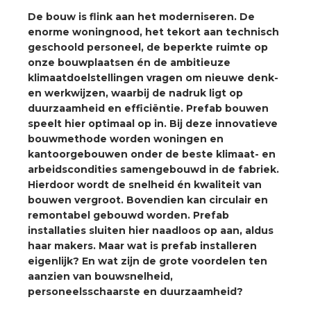
a
De bouw is flink aan het moderniseren. De
enorme woningnood, het tekort aan technisch
air installeren
geschoold personeel, de beperkte ruimte op
onze bouwplaatsen én de ambitieuze
den
klimaatdoelstellingen vragen om nieuwe denk-
en werkwijzen, waarbij de nadruk ligt op
duurzaamheid en efficiëntie. Prefab bouwen
 installeren
speelt hier optimaal op in. Bij deze innovatieve
bouwmethode worden woningen en
ren
kantoorgebouwen onder de beste klimaat- en
arbeidscondities samengebouwd in de fabriek.
baar installeren
Hierdoor wordt de snelheid én kwaliteit van
bouwen vergroot. Bovendien kan circulair en
baar installeren in beton
remontabel gebouwd worden. Prefab
installaties sluiten hier naadloos op aan, aldus
baar installeren in de tuinbouw
haar makers. Maar wat is prefab installeren
eigenlijk? En wat zijn de grote voordelen ten
nd stekerbare vlakkabel
aanzien van bouwsnelheid,
personeelsschaarste en duurzaamheid?