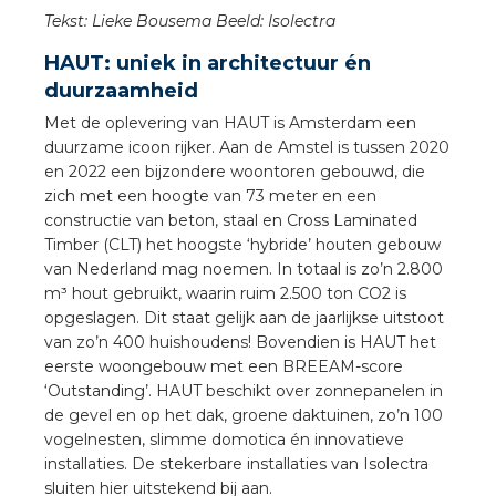
a
Tekst: Lieke Bousema Beeld: Isolectra
HAUT: uniek in architectuur én
air installeren
duurzaamheid
den
Met de oplevering van HAUT is Amsterdam een
duurzame icoon rijker. Aan de Amstel is tussen 2020
en 2022 een bijzondere woontoren gebouwd, die
 installeren
zich met een hoogte van 73 meter en een
constructie van beton, staal en Cross Laminated
ren
Timber (CLT) het hoogste ‘hybride’ houten gebouw
van Nederland mag noemen. In totaal is zo’n 2.800
baar installeren
m³ hout gebruikt, waarin ruim 2.500 ton CO2 is
opgeslagen. Dit staat gelijk aan de jaarlijkse uitstoot
baar installeren in beton
van zo’n 400 huishoudens! Bovendien is HAUT het
eerste woongebouw met een BREEAM-score
baar installeren in de tuinbouw
‘Outstanding’. HAUT beschikt over zonnepanelen in
de gevel en op het dak, groene daktuinen, zo’n 100
nd stekerbare vlakkabel
vogelnesten, slimme domotica én innovatieve
installaties. De stekerbare installaties van Isolectra
sluiten hier uitstekend bij aan.