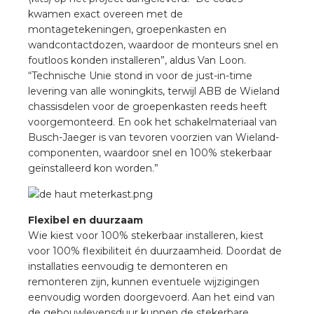
kwamen exact overeen met de
montagetekeningen, groepenkasten en
s
wandcontactdozen, waardoor de monteurs snel en
foutloos konden installeren”, aldus Van Loon.
“Technische Unie stond in voor de just-in-time
levering van alle woningkits, terwijl ABB de Wieland
chassisdelen voor de groepenkasten reeds heeft
iedenis
voorgemonteerd. En ook het schakelmateriaal van
Busch-Jaeger is van tevoren voorzien van Wieland-
voegde waarde
componenten, waardoor snel en 100% stekerbaar
geïnstalleerd kon worden.”
ures
ementen
Flexibel en duurzaam
Wie kiest voor 100% stekerbaar installeren, kiest
ws
voor 100% flexibiliteit én duurzaamheid. Doordat de
installaties eenvoudig te demonteren en
remonteren zijn, kunnen eventuele wijzigingen
eenvoudig worden doorgevoerd. Aan het eind van
de gebouwlevensduur kunnen de stekerbare