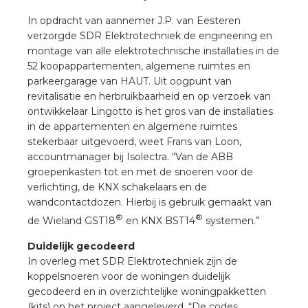
nd
In opdracht van aannemer J.P. van Eesteren
nd GST®
verzorgde SDR Elektrotechniek de engineering en
montage van alle elektrotechnische installaties in de
nd RST®
52 koopappartementen, algemene ruimtes en
parkeergarage van HAUT. Uit oogpunt van
revitalisatie en herbruikbaarheid en op verzoek van
ontwikkelaar Lingotto is het gros van de installaties
in de appartementen en algemene ruimtes
ctbibliotheek
stekerbaar uitgevoerd, weet Frans van Loon,
accountmanager bij Isolectra. “Van de ABB
entatie
groepenkasten tot en met de snoeren voor de
verlichting, de KNX schakelaars en de
wandcontactdozen. Hierbij is gebruik gemaakt van
ctra Academy
®
®
de Wieland GST18
en KNX BST14
systemen.”
Duidelijk gecodeerd
In overleg met SDR Elektrotechniek zijn de
koppelsnoeren voor de woningen duidelijk
gecodeerd en in overzichtelijke woningpakketten
en
(kits) op het project aangeleverd. “De codes