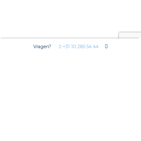
Vragen?
+31 10 285 54 44
Markten
Woningbouw
Utiliteit
Tuinbouw
Oplossingen
Streda
Circulair installeren
EV laden
Prefab installeren