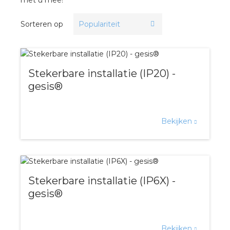
a
Sorteren op
air installeren
den
Stekerbare installatie (IP20) -
 installeren
gesis®
ren
Bekijken
baar installeren
baar installeren in beton
Stekerbare installatie (IP6X) -
baar installeren in de tuinbouw
gesis®
nd stekerbare vlakkabel
Bekijken