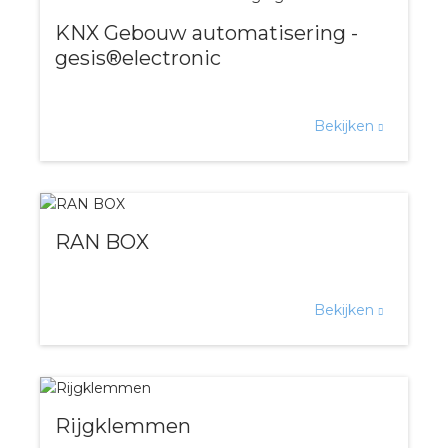
KNX Gebouw automatisering -
s
gesis®electronic
Bekijken
iedenis
voegde waarde
RAN BOX
ures
ementen
Bekijken
ws
Rijgklemmen