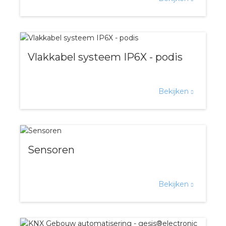
nd
nd GST®
nd RST®
Vlakkabel systeem IP6X - podis
Bekijken
ctbibliotheek
entatie
Sensoren
ctra Academy
Bekijken
en