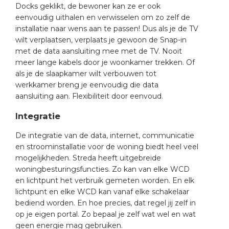
nd
Docks geklikt, de bewoner kan ze er ook
eenvoudig uithalen en verwisselen om zo zelf de
nd GST®
installatie naar wens aan te passen! Dus als je de TV
wilt verplaatsen, verplaats je gewoon de Snap-in
nd RST®
met de data aansluiting mee met de TV. Nooit
meer lange kabels door je woonkamer trekken. Of
als je de slaapkamer wilt verbouwen tot
werkkamer breng je eenvoudig die data
aansluiting aan. Flexibiliteit door eenvoud.
ctbibliotheek
Integratie
entatie
De integratie van de data, internet, communicatie
en stroominstallatie voor de woning biedt heel veel
ctra Academy
mogelijkheden. Streda heeft uitgebreide
woningbesturingsfuncties. Zo kan van elke WCD
en lichtpunt het verbruik gemeten worden. En elk
lichtpunt en elke WCD kan vanaf elke schakelaar
bediend worden. En hoe precies, dat regel jij zelf in
op je eigen portal. Zo bepaal je zelf wat wel en wat
geen energie mag gebruiken.
en