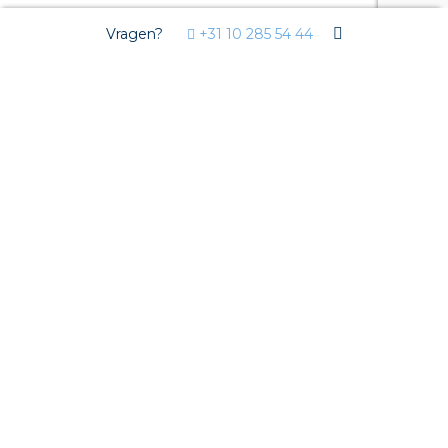
Vragen?
+31 10 285 54 44
Markten
Woningbouw
Utiliteit
Tuinbouw
Oplossingen
Streda
Circulair installeren
EV laden
Prefab installeren
Sensoren
Stekerbaar installeren
Stekerbaar installeren in beton
Stekerbaar installeren in de tuinbouw
Wieland stekerbare vlakkabel