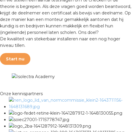
nd
en we stellen een aantal testvragen om te checken of de
theorie is begrepen. Als deze vragen goed worden beantwoord,
krijgt de deelnemer een certificaat als bewijs van deelname. Op
nd GST®
deze manier kan een monteur gemakkelijk aantonen dat hij
kundig is en bedrijven kunnen makkelijk en flexibel hun
nd RST®
(ingeleende) personeel laten scholen. Ons doel?
De kwaliteit van stekerbaar installeren naar een nog hoger
niveau tillen.
Start nu
ctbibliotheek
entatie
ctra Academy
Onze kennispartners
en