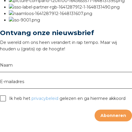
s
Ontvang onze nieuwsbrief
De wereld om ons heen verandert in rap tempo. Maar wij
iedenis
houden u (gratis) op de hoogte!
voegde waarde
Naam
ures
E-mailadres
ementen
Ik heb het
privacybeleid
gelezen en ga hiermee akkoord
ws
Abonneren