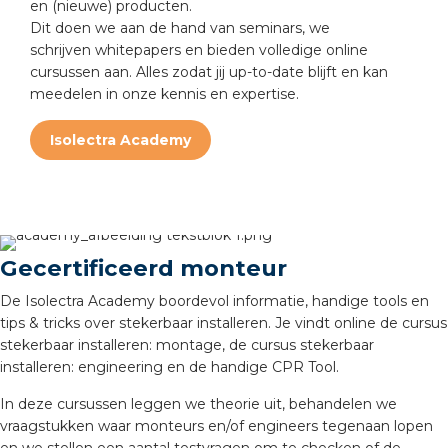
en (nieuwe) producten.
a
Dit doen we aan de hand van seminars, we
schrijven whitepapers en bieden volledige online
air installeren
cursussen aan. Alles zodat jij up-to-date blijft en kan
meedelen in onze kennis en expertise.
den
Isolectra Academy
 installeren
ren
baar installeren
Gecertificeerd monteur
baar installeren in beton
De Isolectra Academy boordevol informatie, handige tools en
tips & tricks over stekerbaar installeren. Je vindt online de cursus
stekerbaar installeren: montage, de cursus stekerbaar
baar installeren in de tuinbouw
installeren: engineering en de handige CPR Tool.
nd stekerbare vlakkabel
In deze cursussen leggen we theorie uit, behandelen we
vraagstukken waar monteurs en/of engineers tegenaan lopen