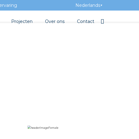
ervaring
Nederlands
▼
Projecten
Over ons
Contact
tbibliotheek
Team
Elektrotechnische groothan
entatie
Geschiedenis
tra Academy
Toegevoegde waarde
Vacatures
Evenementen
Nieuws
eton
e