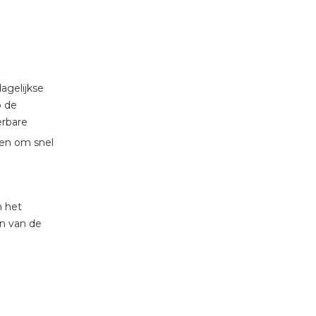
tuinbouw
Wieland stekerbare vlakka
Wieland
dagelijkse
Wieland GST®
p de
erbare
Wieland RST®
ten om snel
n
n het
n van de