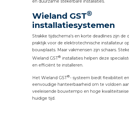
en duurzame stekerbare installaties.
®
Wieland GST
installatiesystemen
Strakke tijdschema's en korte deadlines zijn de 
praktijk voor de elektrotechnische installateur o
bouwplaats. Maar vakmensen zijn schaars. Stek
®
Wieland GST
installaties helpen deze specialis
en efficiënt te installeren.
®
Het Wieland GST
- systeem biedt flexibiliteit e
eenvoudige hanteerbaarheid om te voldoen aa
veeleisende bouwtempo en hoge kwaliteitseise
huidige tijd.