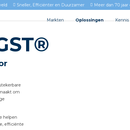
veld
Sneller, Efficiënter en Duurzamer
Meer dan 70 jaar 
Markten
Oplossingen
Kennis
 GST®
Streda
Produc
Woningbouw
Circulair installeren
Docum
Utiliteit
or
EV laden
Isolec
Tuinbouw
Prefab installeren
Blogs
stekerbare
Sensoren
FAQ's
gemaakt om
oge
Stekerbaar installeren
Stekerbaar installeren in b
je helpen
, efficiënte
Stekerbaar installeren in d