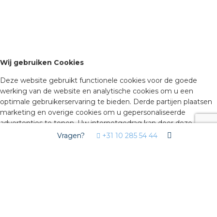
Wij gebruiken Cookies
Deze website gebruikt functionele cookies voor de goede
werking van de website en analytische cookies om u een
optimale gebruikerservaring te bieden. Derde partijen plaatsen
marketing en overige cookies om u gepersonaliseerde
advertenties te tonen. Uw internetgedrag kan door deze
derden gevolgd worden via deze cookies. Door hiernaast op
Vragen?
+31 10 285 54 44
akkoord te klikken, geeft u toestemming voor het plaatsen van
deze cookies. Klik op ‘geavanceerde instellingen’ om zelf te
bepalen welke soorten cookies u wilt accepteren. Deze
instellingen kunt u op elke moment aanpassen op isolectra.nl bij
‘cookiebeleid’ (onderaan de pagina). Wilt u meer weten over
cookies, lees dan ons
Cookiebeleid
.
Geavanceerde instellingen