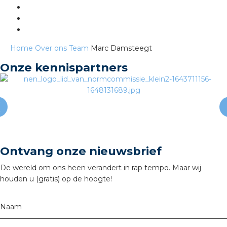
s
Home
Over ons
Team
Marc Damsteegt
Onze kennispartners
iedenis
voegde waarde
ures
Ontvang onze nieuwsbrief
ementen
De wereld om ons heen verandert in rap tempo. Maar wij
ws
houden u (gratis) op de hoogte!
Naam