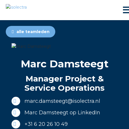
alle teamleden
Marc Damsteegt
ningbouw
Manager Project &
liteit
Service Operations
inbouw
marc.damsteegt@isolectra.nl
Marc Damsteegt op LinkedIn
ngen
+31 6 20 26 10 49