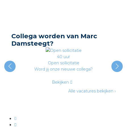
nd
nd GST®
nd RST®
Collega worden van Marc
Damsteegt?
40 uur
ctbibliotheek
Open sollicitatie
Word jij onze nieuwe collega?
entatie
Bekijken
ctra Academy
Alle vacatures bekijken ›
en