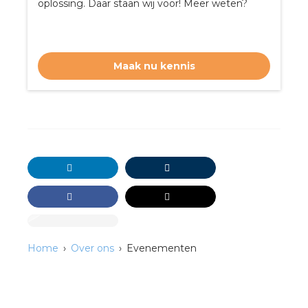
nd
oplossing. Daar staan wij voor! Meer weten?
nd GST®
nd RST®
Maak nu kennis
ctbibliotheek
entatie
ctra Academy
Home
Over ons
Evenementen
en