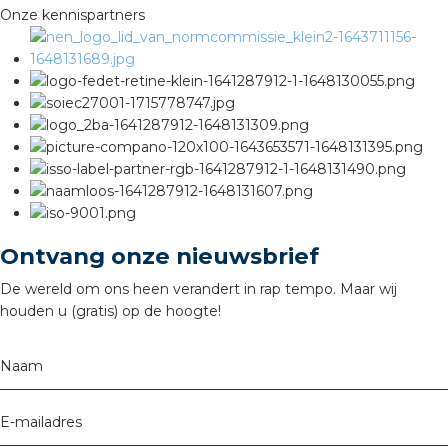
Onze kennispartners
s
iedenis
voegde waarde
Ontvang onze nieuwsbrief
ures
De wereld om ons heen verandert in rap tempo. Maar wij
ementen
houden u (gratis) op de hoogte!
ws
Naam
E-mailadres