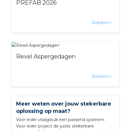
PREFAB 2026
a
air installeren
Bekijken
den
 installeren
Rexel Aspergedagen
ren
baar installeren
Bekijken
baar installeren in beton
baar installeren in de tuinbouw
Meer weten over jouw stekerbare
oplossing op maat?
nd stekerbare vlakkabel
Voor ieder vraagstuk een passend systeem.
Voor ieder project de juiste stekerbare