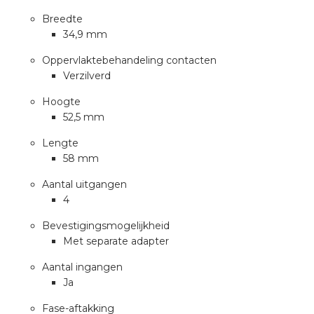
rotechnische groothandels
Breedte
34,9 mm
Oppervlaktebehandeling contacten
Verzilverd
Hoogte
52,5 mm
Lengte
58 mm
Aantal uitgangen
4
Bevestigingsmogelijkheid
Met separate adapter
Aantal ingangen
Ja
Fase-aftakking