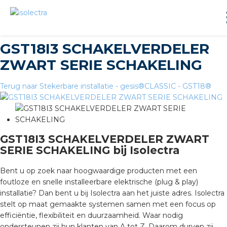
GST18I3 SCHAKELVERDELER
ZWART SERIE SCHAKELING
Terug naar Stekerbare installatie - gesis®CLASSIC - GST18®
ningbouw
GST18I3 SCHAKELVERDELER ZWART
liteit
SERIE SCHAKELING bij Isolectra
Bent u op zoek naar hoogwaardige producten met een
inbouw
foutloze en snelle installeerbare elektrische (plug & play)
installatie? Dan bent u bij Isolectra aan het juiste adres. Isolectra
ngen
stelt op maat gemaakte systemen samen met een focus op
efficiëntie, flexibiliteit en duurzaamheid. Waar nodig
ondersteunen zij hun klanten van A tot Z. Daarom durven zij