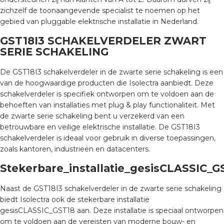
a
zichzelf de toonaangevende specialist te noemen op het
gebied van pluggable elektrische installatie in Nederland.
air installeren
GST18I3 SCHAKELVERDELER ZWART
SERIE SCHAKELING
den
De GST18I3 schakelverdeler in de zwarte serie schakeling is een
 installeren
van de hoogwaardige producten die Isolectra aanbiedt. Deze
schakelverdeler is specifiek ontworpen om te voldoen aan de
ren
behoeften van installaties met plug & play functionaliteit. Met
de zwarte serie schakeling bent u verzekerd van een
baar installeren
betrouwbare en veilige elektrische installatie. De GST18I3
schakelverdeler is ideaal voor gebruik in diverse toepassingen,
zoals kantoren, industrieën en datacenters.
baar installeren in beton
Stekerbare_installatie_gesisCLASSIC_G
baar installeren in de tuinbouw
Naast de GST18I3 schakelverdeler in de zwarte serie schakeling
nd stekerbare vlakkabel
biedt Isolectra ook de stekerbare installatie
gesisCLASSIC_GST18 aan. Deze installatie is speciaal ontworpen
om te voldoen aan de vereisten van moderne bouw- en