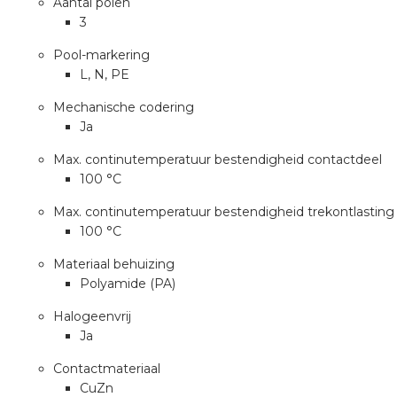
Aantal polen
3
s
Pool-markering
L, N, PE
Mechanische codering
Ja
iedenis
Max. continutemperatuur bestendigheid contactdeel
100 °C
voegde waarde
Max. continutemperatuur bestendigheid trekontlasting
ures
100 °C
Materiaal behuizing
ementen
Polyamide (PA)
ws
Halogeenvrij
Ja
Contactmateriaal
CuZn