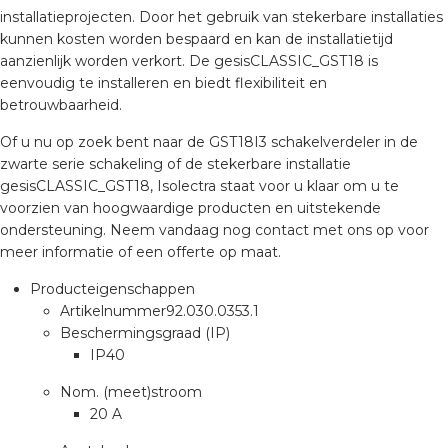
nd
installatieprojecten. Door het gebruik van stekerbare installaties
kunnen kosten worden bespaard en kan de installatietijd
nd GST®
aanzienlijk worden verkort. De gesisCLASSIC_GST18 is
eenvoudig te installeren en biedt flexibiliteit en
nd RST®
betrouwbaarheid.
Of u nu op zoek bent naar de GST18I3 schakelverdeler in de
zwarte serie schakeling of de stekerbare installatie
gesisCLASSIC_GST18, Isolectra staat voor u klaar om u te
ctbibliotheek
voorzien van hoogwaardige producten en uitstekende
ondersteuning. Neem vandaag nog contact met ons op voor
entatie
meer informatie of een offerte op maat.
Producteigenschappen
ctra Academy
Artikelnummer
92.030.0353.1
Beschermingsgraad (IP)
IP40
Nom. (meet)stroom
20 A
en