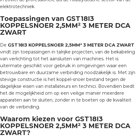
a
elektrotechniek.
Toepassingen van GST18I3
air installeren
KOPPELSNOER 2,5MM² 3 METER DCA
ZWART
den
De
GST18I3 KOPPELSNOER 2,5MM² 3 METER DCA ZWART
 installeren
vindt zijn toepassingen in talrijke projecten, van de bekabeling
van verlichting tot het aansluiten van machines. Het is
ren
uitermate geschikt voor gebruik in omgevingen waar een
betrouwbare en duurzame verbinding noodzakelijk is. Met zijn
baar installeren
stevige constructie is het koppel-snoer bestand tegen de
dagelijkse eisen van installateurs en technici. Bovendien biedt
het de mogelijkheid om op een veilige manier meerdere
baar installeren in beton
apparaten aan te sluiten, zonder in te boeten op de kwaliteit
van de verbinding.
baar installeren in de tuinbouw
Waarom kiezen voor GST18I3
nd stekerbare vlakkabel
KOPPELSNOER 2,5MM² 3 METER DCA
ZWART?