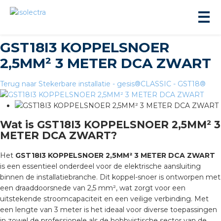
GST18I3 KOPPELSNOER
2,5MM² 3 METER DCA ZWART
Terug naar Stekerbare installatie - gesis®CLASSIC - GST18®
ningbouw
Wat is GST18I3 KOPPELSNOER 2,5MM² 3
METER DCA ZWART?
liteit
Het
GST18I3 KOPPELSNOER 2,5MM² 3 METER DCA ZWART
is een essentieel onderdeel voor de elektrische aansluiting
inbouw
binnen de installatiebranche. Dit koppel-snoer is ontworpen met
een draaddoorsnede van 2,5 mm², wat zorgt voor een
ngen
uitstekende stroomcapaciteit en een veilige verbinding. Met
een lengte van 3 meter is het ideaal voor diverse toepassingen
in zowel de professionele als de hobbyistische sector van de