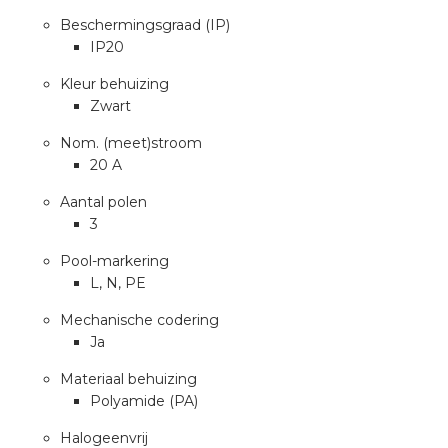
Beschermingsgraad (IP)
IP20
s
Kleur behuizing
Zwart
Nom. (meet)stroom
iedenis
20 A
Aantal polen
voegde waarde
3
ures
Pool-markering
L, N, PE
ementen
Mechanische codering
Ja
ws
Materiaal behuizing
Polyamide (PA)
Halogeenvrij