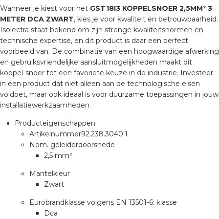
nd
Wanneer je kiest voor het
GST18I3 KOPPELSNOER 2,5MM² 3
METER DCA ZWART
, kies je voor kwaliteit en betrouwbaarheid.
nd GST®
Isolectra staat bekend om zijn strenge kwaliteitsnormen en
technische expertise, en dit product is daar een perfect
nd RST®
voorbeeld van. De combinatie van een hoogwaardige afwerking
en gebruiksvriendelijke aansluitmogelijkheden maakt dit
koppel-snoer tot een favoriete keuze in de industrie. Investeer
in een product dat niet alleen aan de technologische eisen
voldoet, maar ook ideaal is voor duurzame toepassingen in jouw
ctbibliotheek
installatiewerkzaamheden.
entatie
Producteigenschappen
Artikelnummer
92.238.3040.1
Nom. geleiderdoorsnede
ctra Academy
2,5 mm²
Mantelkleur
Zwart
Eurobrandklasse volgens EN 13501-6: klasse
Dca
en