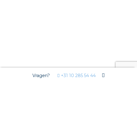
Vragen?
+31 10 285 54 44
Wij gebruiken Cookies
Deze website gebruikt functionele cookies voor de goede
werking van de website en analytische cookies om u een
optimale gebruikerservaring te bieden. Derde partijen plaatsen
marketing en overige cookies om u gepersonaliseerde
advertenties te tonen. Uw internetgedrag kan door deze