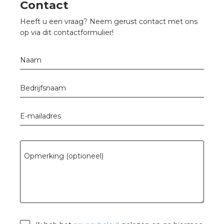
nd
Contact
Heeft u een vraag? Neem gerust contact met ons
nd GST®
op via dit contactformulier!
nd RST®
Naam
Bedrijfsnaam
ctbibliotheek
E-mailadres
entatie
ctra Academy
Opmerking (optioneel)
en