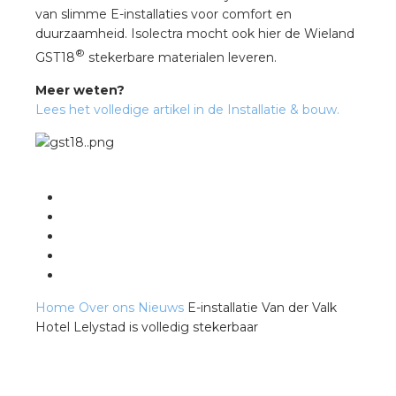
a
van slimme E-installaties voor comfort en
duurzaamheid. Isolectra mocht ook hier de Wieland
air installeren
®
GST18
stekerbare materialen leveren.
Meer weten?
den
Lees het volledige artikel in de Installatie & bouw.
 installeren
ren
baar installeren
baar installeren in beton
Home
Over ons
Nieuws
E-installatie Van der Valk
baar installeren in de tuinbouw
Hotel Lelystad is volledig stekerbaar
nd stekerbare vlakkabel