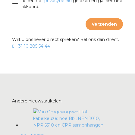
Ik heb het
privacybeleid
gelezen en ga hiermee
akkoord.
s
Verzenden
Wilt u ons liever direct spreken? Bel ons dan direct.
+31 10 285 54 44
iedenis
voegde waarde
ures
ementen
Andere nieuwsartikelen
ws