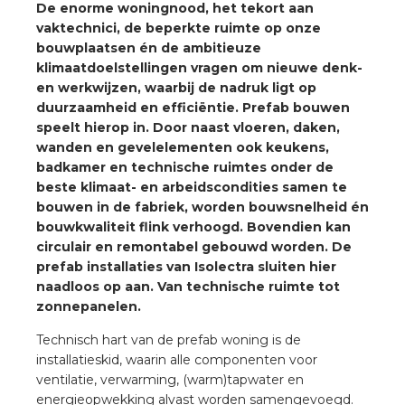
De enorme woningnood, het tekort aan
a
vaktechnici, de beperkte ruimte op onze
bouwplaatsen én de ambitieuze
air installeren
klimaatdoelstellingen vragen om nieuwe denk-
en werkwijzen, waarbij de nadruk ligt op
den
duurzaamheid en efficiëntie. Prefab bouwen
speelt hierop in. Door naast vloeren, daken,
 installeren
wanden en gevelelementen ook keukens,
badkamer en technische ruimtes onder de
ren
beste klimaat- en arbeidscondities samen te
bouwen in de fabriek, worden bouwsnelheid én
bouwkwaliteit flink verhoogd. Bovendien kan
baar installeren
circulair en remontabel gebouwd worden. De
prefab installaties van Isolectra sluiten hier
baar installeren in beton
naadloos op aan. Van technische ruimte tot
zonnepanelen.
baar installeren in de tuinbouw
Technisch hart van de prefab woning is de
nd stekerbare vlakkabel
installatieskid, waarin alle componenten voor
ventilatie, verwarming, (warm)tapwater en
energieopwekking alvast worden samengevoegd.