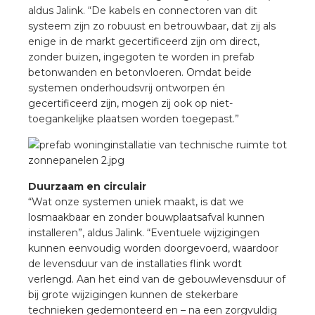
aldus Jalink. “De kabels en connectoren van dit
systeem zijn zo robuust en betrouwbaar, dat zij als
s
enige in de markt gecertificeerd zijn om direct,
zonder buizen, ingegoten te worden in prefab
betonwanden en betonvloeren. Omdat beide
systemen onderhoudsvrij ontworpen én
gecertificeerd zijn, mogen zij ook op niet-
iedenis
toegankelijke plaatsen worden toegepast.”
voegde waarde
ures
Duurzaam en circulair
“Wat onze systemen uniek maakt, is dat we
ementen
losmaakbaar en zonder bouwplaatsafval kunnen
installeren”, aldus Jalink. “Eventuele wijzigingen
kunnen eenvoudig worden doorgevoerd, waardoor
ws
de levensduur van de installaties flink wordt
verlengd. Aan het eind van de gebouwlevensduur of
bij grote wijzigingen kunnen de stekerbare
technieken gedemonteerd en – na een zorgvuldig