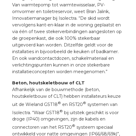
nd
Van warmtepomp tot warmtewisselaar, PV-
omvormer en toiletreservoir, weet Bran Jalink,
nd GST®
Innovatiemanager bij Isolectra. “De skid wordt
vervolgens kant-en-klaar in de woning geplaatst en
nd RST®
via één of twee stekerverbindingen aangesloten op
de groepenkast, die ook 100% stekerbaar
uitgevoerd kan worden. Ditzelfde geldt voor de
installaties in bijvoorbeeld de keuken of badkamer.
En ook wandcontactdozen, schakelmateriaal en
ctbibliotheek
verlichtingspunten kunnen in onze stekerbare
installatieconcepten worden meegenomen.”
entatie
Beton, houtskeletbouw of CLT
Afhankelijk van de bouwmethode (beton,
ctra Academy
houtskeletbouw of CLT) hebben installateurs keuze
®
®
uit de Wieland GST18
en RST20
systemen van
®
Isolectra. “Waar GST18
bij uitstek geschikt is voor
droge (IP40) omgevingen, zijn de kabels en
®
connectoren van het RST20
systeem speciaal
ontwikkeld voor natte omgevingen (IP66/68/69k)”,
en