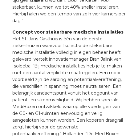
tijd geïnstalleerd worden. Door te kiezen voor
stekerbaar, kunnen we tot 40% sneller installeren.
Hierbij halen we een tempo van zo’n vier kamers per
s
dag.”
Concept voor stekerbare medische installaties
Het St. Jans Gasthuis is één van de eerste
ziekenhuizen waarvoor Isolectra de stekerbare
iedenis
medische installatie volledig in eigen beheer heeft
geleverd, vertelt innovatiemanager Bran Jalink van
voegde waarde
Isolectra. “Bij medische installaties heb je te maken
met een aantal verplichte maatregelen. Een mooi
ures
voorbeeld zijn de aarding en potentiaalvereffening,
die verschillen in spanning moet neutraliseren. Een
belangrijk aandachtspunt vanuit het oogpunt van
ementen
patiënt- en stroomveiligheid. Wij hebben speciale
MediBoxen ontwikkeld waarop alle voedingen van
ws
de G0- en G1-ruimten eenvoudig en veilig
aangesloten kunnen worden. Een koperen draagrail
zorgt hierbij voor de gewenste
potentiaalvereffening.” Hollander: “De MediBoxen