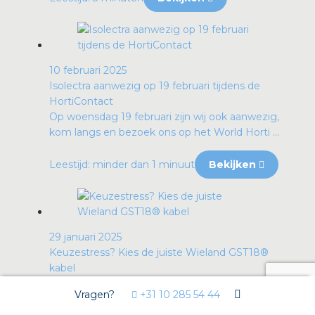
10 februari 2025
Isolectra aanwezig op 19 februari tijdens de
HortiContact
Op woensdag 19 februari zijn wij ook aanwezig,
kom langs en bezoek ons op het World Horti ...
Leestijd: minder dan 1 minuut
Bekijken
29 januari 2025
Keuzestress? Kies de juiste Wieland GST18®
kabel
Welke normen en wetten bepalen wat voor
Vragen?
+31 10 285 54 44
kabel je in een installatie moet toepassen en
hoe ...