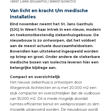
Tekst Lieke Bousema | Beeld Isolectra
a
Van licht en kracht t/m medische
air installeren
installaties
Eind november neemt het St. Jans Gasthuis
den
(SJG) in Weert haar intrek in een nieuw, modern
en toekomstbestendig ziekenhuisgebouw. De
 installeren
nieuwbouw is zo ontworpen, dat het voldoet
aan de meest actuele duurzaamheidseisen.
ren
Bovendien kan uitstekend ingespeeld worden
op krimp en groei. Onder andere de stekerbare
medische boxen van Isolectra leveren hier een
baar installeren
belangrijke bijdrage aan.
baar installeren in beton
Compact en overzichtelijk
Het nieuwe ziekenhuis is ontworpen door
baar installeren in de tuinbouw
Wiegerinck Architecten en is met 20.000 m2 een
stuk compacter en overzichtelijker dan de oudbouw
nd stekerbare vlakkabel
van 35.000 m2. Dit is mede mogelijk doordat
ruimtes efficiënter benut en werkprocessen zo slim
mogelijk uitgevoerd worden. De nieuwbouw wordt