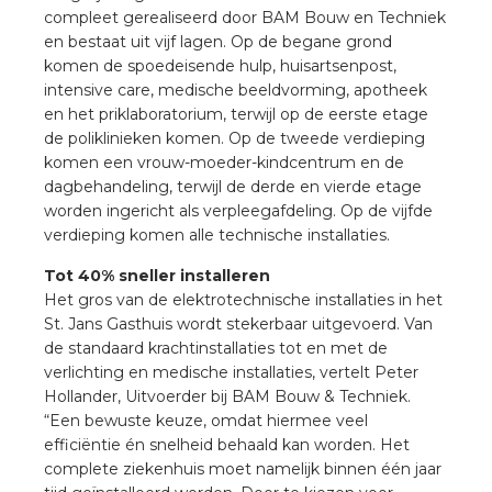
nd
compleet gerealiseerd door BAM Bouw en Techniek
en bestaat uit vijf lagen. Op de begane grond
nd GST®
komen de spoedeisende hulp, huisartsenpost,
intensive care, medische beeldvorming, apotheek
nd RST®
en het priklaboratorium, terwijl op de eerste etage
de poliklinieken komen. Op de tweede verdieping
komen een vrouw-moeder-kindcentrum en de
dagbehandeling, terwijl de derde en vierde etage
worden ingericht als verpleegafdeling. Op de vijfde
ctbibliotheek
verdieping komen alle technische installaties.
entatie
Tot 40% sneller installeren
Het gros van de elektrotechnische installaties in het
St. Jans Gasthuis wordt stekerbaar uitgevoerd. Van
ctra Academy
de standaard krachtinstallaties tot en met de
verlichting en medische installaties, vertelt Peter
Hollander, Uitvoerder bij BAM Bouw & Techniek.
“Een bewuste keuze, omdat hiermee veel
efficiëntie én snelheid behaald kan worden. Het
complete ziekenhuis moet namelijk binnen één jaar
en