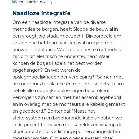
Naadloze integratie
Om een naadloze integratie van de diverse
methodes te borgen, heeft Slobbe de bouw al in
een vroegtijdig stadium bezocht. Bijvoorbeeld om
te zien hoe het team van Techval omging met
bouw én installaties. Wat zou de beste methodiek
zijn om dit elektrisch te ondersteunen? Waar
konden de bosjes kabels het best worden
opgehangen? En wat waren de
opslagmogelijkheden per verdieping? “Samen met
de monteurs ter plaatse én met het Isolectra-team
heb ik alle mogelijke oplossingen besproken.
Vervolgens zijn samen met het assemblagebedrijf
én in overleg met de monteurs alle kabels gemaakt
en gecodeerd.” Bontenbal: “Naast het
stekersysteem en bijbehorende kabels hebben we
in dit project te maken met kabeldozen waarop de
stopcontacten of verlichtingspunten aangesloten
moeten worden. Om een goede (waterdichte)