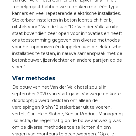
Van der Valk Hotel Gorinchem.” Eijkemans: “In dit
tunnelproject hebben we te maken met één type
kamers en veel repeterende elektrische installaties.
Stekerbaar installeren in beton leent zich hier bij
uitstek voor.” Van de Laar: “De Van der Valk familie
staat bovendien zeer open voor innovaties en heeft
ons toestemming gegeven om diverse methodes
voor het opbouwen én koppelen van de elektrische
installaties te testen, in nauwe samenspraak met de
betonbouwer, ijzervlechter en andere partijen op de
vloer.”
Vier methodes
De bouw van het Van der Valk hotel zou al in
september 2020 van start gaan. Vanwege de korte
doorlooptijd werd besloten om alleen de
verdiepingen 9 t/m 12 stekerbaar uit te voeren,
vertelt Cor- Hein Slobbe, Senior Product Manager bij
Isolectra, die regelmatig op de bouw aanwezig was
om de diverse methodes toe te lichten én om
vragen van monteurs te beantwoorden. “Op alle