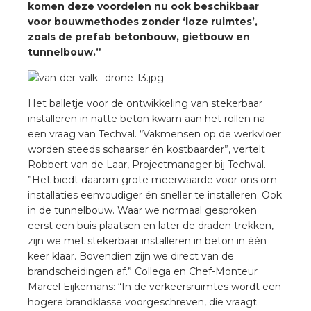
nd
komen deze voordelen nu ook beschikbaar
voor bouwmethodes zonder ‘loze ruimtes’,
nd GST®
zoals de prefab betonbouw, gietbouw en
tunnelbouw.”
nd RST®
Het balletje voor de ontwikkeling van stekerbaar
installeren in natte beton kwam aan het rollen na
een vraag van Techval. “Vakmensen op de werkvloer
ctbibliotheek
worden steeds schaarser én kostbaarder”, vertelt
Robbert van de Laar, Projectmanager bij Techval.
entatie
”Het biedt daarom grote meerwaarde voor ons om
installaties eenvoudiger én sneller te installeren. Ook
ctra Academy
in de tunnelbouw. Waar we normaal gesproken
eerst een buis plaatsen en later de draden trekken,
zijn we met stekerbaar installeren in beton in één
keer klaar. Bovendien zijn we direct van de
brandscheidingen af.” Collega en Chef-Monteur
Marcel Eijkemans: “In de verkeersruimtes wordt een
hogere brandklasse voorgeschreven, die vraagt
en