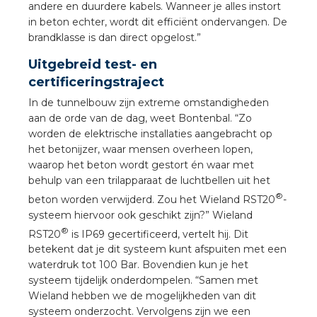
andere en duurdere kabels. Wanneer je alles instort
in beton echter, wordt dit efficiënt ondervangen. De
brandklasse is dan direct opgelost.”
s
Uitgebreid test- en
certificeringstraject
In de tunnelbouw zijn extreme omstandigheden
iedenis
aan de orde van de dag, weet Bontenbal. “Zo
worden de elektrische installaties aangebracht op
voegde waarde
het betonijzer, waar mensen overheen lopen,
waarop het beton wordt gestort én waar met
behulp van een trilapparaat de luchtbellen uit het
ures
®
beton worden verwijderd. Zou het Wieland RST20
-
systeem hiervoor ook geschikt zijn?” Wieland
ementen
®
RST20
is IP69 gecertificeerd, vertelt hij. Dit
betekent dat je dit systeem kunt afspuiten met een
ws
waterdruk tot 100 Bar. Bovendien kun je het
systeem tijdelijk onderdompelen. “Samen met
Wieland hebben we de mogelijkheden van dit
systeem onderzocht. Vervolgens zijn we een