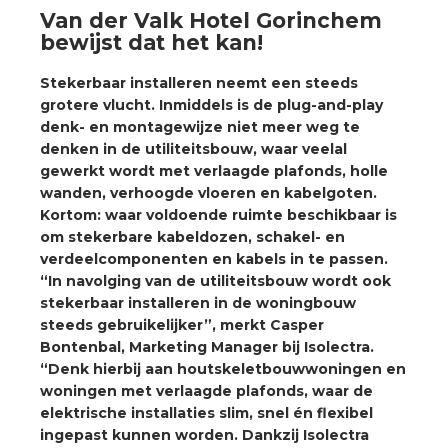
a
Van der Valk Hotel Gorinchem
bewijst dat het kan!
air installeren
Stekerbaar installeren neemt een steeds
grotere vlucht. Inmiddels is de plug-and-play
den
denk- en montagewijze niet meer weg te
denken in de utiliteitsbouw, waar veelal
 installeren
gewerkt wordt met verlaagde plafonds, holle
wanden, verhoogde vloeren en kabelgoten.
ren
Kortom: waar voldoende ruimte beschikbaar is
om stekerbare kabeldozen, schakel- en
baar installeren
verdeelcomponenten en kabels in te passen.
“In navolging van de utiliteitsbouw wordt ook
baar installeren in beton
stekerbaar installeren in de woningbouw
steeds gebruikelijker”, merkt Casper
Bontenbal, Marketing Manager bij Isolectra.
baar installeren in de tuinbouw
“Denk hierbij aan houtskeletbouwwoningen en
woningen met verlaagde plafonds, waar de
nd stekerbare vlakkabel
elektrische installaties slim, snel én flexibel
ingepast kunnen worden. Dankzij Isolectra