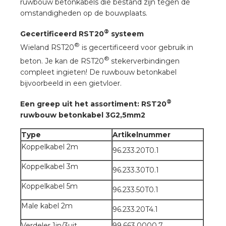
ruwbouw betonkabels die bestand zijn tegen de
a
omstandigheden op de bouwplaats.
air installeren
®
Gecertificeerd RST20
systeem
®
Wieland RST20
is gecertificeerd voor gebruik in
den
®
beton. Je kan de RST20
stekerverbindingen
compleet ingieten! De ruwbouw betonkabel
 installeren
bijvoorbeeld in een gietvloer.
®
ren
Een greep uit het assortiment: RST20
ruwbouw betonkabel 3G2,5mm2
baar installeren
Type
Artikelnummer
Koppelkabel 2m
96.233.20T0.1
baar installeren in beton
Koppelkabel 3m
96.233.30T0.1
baar installeren in de tuinbouw
Koppelkabel 5m
96.233.50T0.1
nd stekerbare vlakkabel
Male kabel 2m
96.233.20T4.1
Verdeler 1in/3uit
99.663.0000.7