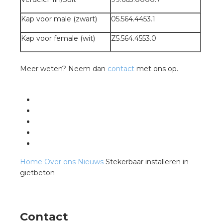
nd
Kap voor male (zwart)
05.564.4453.1
nd GST®
Kap voor female (wit)
Z5.564.4553.0
nd RST®
Meer weten? Neem dan
contact
met ons op.
ctbibliotheek
entatie
ctra Academy
Home
Over ons
Nieuws
Stekerbaar installeren in
gietbeton
Contact
en