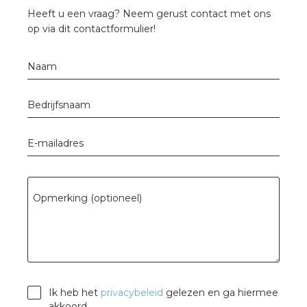
Heeft u een vraag? Neem gerust contact met ons
op via dit contactformulier!
s
Naam
Bedrijfsnaam
iedenis
voegde waarde
E-mailadres
ures
Opmerking (optioneel)
ementen
ws
Ik heb het
privacybeleid
gelezen en ga hiermee
akkoord.