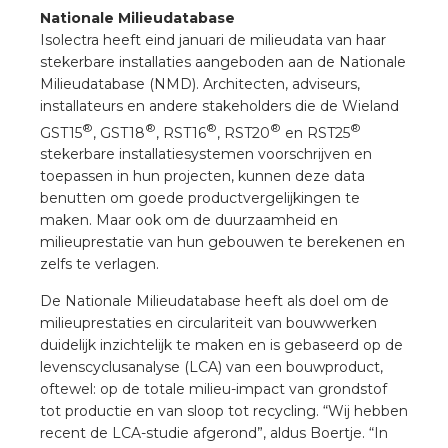
Nationale Milieudatabase
Isolectra heeft eind januari de milieudata van haar
stekerbare installaties aangeboden aan de Nationale
Milieudatabase (NMD). Architecten, adviseurs,
installateurs en andere stakeholders die de Wieland
®
®
®
®
®
GST15
, GST18
, RST16
, RST20
en RST25
stekerbare installatiesystemen voorschrijven en
toepassen in hun projecten, kunnen deze data
benutten om goede productvergelijkingen te
maken. Maar ook om de duurzaamheid en
milieuprestatie van hun gebouwen te berekenen en
zelfs te verlagen.
De Nationale Milieudatabase heeft als doel om de
milieuprestaties en circulariteit van bouwwerken
duidelijk inzichtelijk te maken en is gebaseerd op de
levenscyclusanalyse (LCA) van een bouwproduct,
oftewel: op de totale milieu-impact van grondstof
tot productie en van sloop tot recycling. “Wij hebben
recent de LCA-studie afgerond”, aldus Boertje. “In