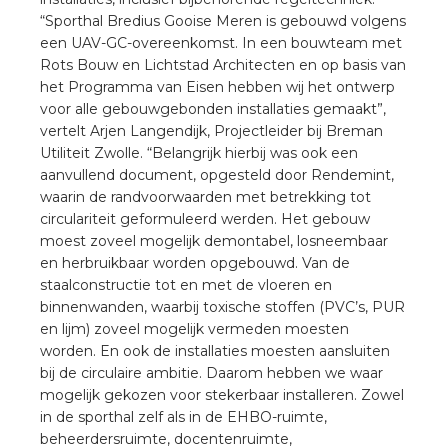
nd
“Sporthal Bredius Gooise Meren is gebouwd volgens
een UAV-GC-overeenkomst. In een bouwteam met
nd GST®
Rots Bouw en Lichtstad Architecten en op basis van
het Programma van Eisen hebben wij het ontwerp
nd RST®
voor alle gebouwgebonden installaties gemaakt”,
vertelt Arjen Langendijk, Projectleider bij Breman
Utiliteit Zwolle. “Belangrijk hierbij was ook een
aanvullend document, opgesteld door Rendemint,
waarin de randvoorwaarden met betrekking tot
ctbibliotheek
circulariteit geformuleerd werden. Het gebouw
moest zoveel mogelijk demontabel, losneembaar
entatie
en herbruikbaar worden opgebouwd. Van de
staalconstructie tot en met de vloeren en
ctra Academy
binnenwanden, waarbij toxische stoffen (PVC’s, PUR
en lijm) zoveel mogelijk vermeden moesten
worden. En ook de installaties moesten aansluiten
bij de circulaire ambitie. Daarom hebben we waar
mogelijk gekozen voor stekerbaar installeren. Zowel
in de sporthal zelf als in de EHBO-ruimte,
beheerdersruimte, docentenruimte,
en