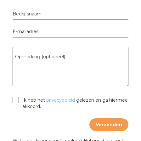
Bedrijfsnaam
E-mailadres
Opmerking (optioneel)
Ik heb het
privacybeleid
gelezen en ga hiermee
akkoord.
Verzenden
Wilt u ons liever direct spreken? Bel ons dan direct.