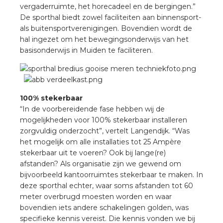
vergaderruimte, het horecadeel en de bergingen.”
De sporthal biedt zowel faciliteiten aan binnensport-
s
als buitensportverenigingen. Bovendien wordt de
hal ingezet om het bewegingsonderwijs van het
basisonderwijs in Muiden te faciliteren.
iedenis
100% stekerbaar
voegde waarde
“In de voorbereidende fase hebben wij de
mogelijkheden voor 100% stekerbaar installeren
ures
zorgvuldig onderzocht”, vertelt Langendijk. “Was
het mogelijk om alle installaties tot 25 Ampère
ementen
stekerbaar uit te voeren? Ook bij lange(re)
afstanden? Als organisatie zijn we gewend om
bijvoorbeeld kantoorruimtes stekerbaar te maken. In
ws
deze sporthal echter, waar soms afstanden tot 60
meter overbrugd moesten worden en waar
bovendien iets andere schakelingen golden, was
specifieke kennis vereist. Die kennis vonden we bij