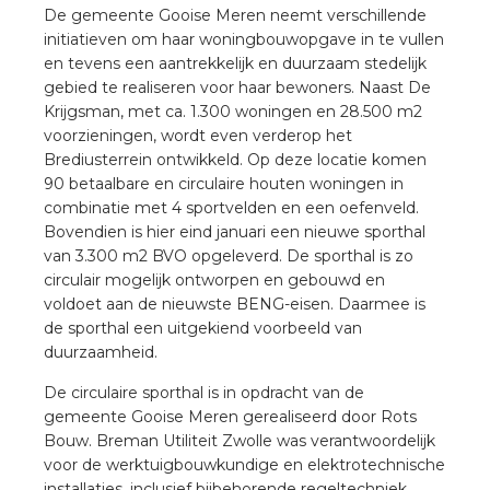
a
De gemeente Gooise Meren neemt verschillende
initiatieven om haar woningbouwopgave in te vullen
en tevens een aantrekkelijk en duurzaam stedelijk
air installeren
gebied te realiseren voor haar bewoners. Naast De
Krijgsman, met ca. 1.300 woningen en 28.500 m2
den
voorzieningen, wordt even verderop het
Brediusterrein ontwikkeld. Op deze locatie komen
 installeren
90 betaalbare en circulaire houten woningen in
combinatie met 4 sportvelden en een oefenveld.
ren
Bovendien is hier eind januari een nieuwe sporthal
van 3.300 m2 BVO opgeleverd. De sporthal is zo
baar installeren
circulair mogelijk ontworpen en gebouwd en
voldoet aan de nieuwste BENG-eisen. Daarmee is
de sporthal een uitgekiend voorbeeld van
baar installeren in beton
duurzaamheid.
baar installeren in de tuinbouw
De circulaire sporthal is in opdracht van de
gemeente Gooise Meren gerealiseerd door Rots
nd stekerbare vlakkabel
Bouw. Breman Utiliteit Zwolle was verantwoordelijk
voor de werktuigbouwkundige en elektrotechnische
installaties, inclusief bijbehorende regeltechniek.