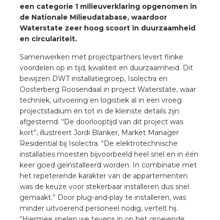
nd
een categorie 1 milieuverklaring opgenomen in
de Nationale Milieudatabase, waardoor
nd GST®
Waterstate zeer hoog scoort in duurzaamheid
en circulariteit.
nd RST®
Samenwerken met projectpartners levert flinke
voordelen op in tijd, kwaliteit en duurzaamheid. Dit
bewijzen DWT installatiegroep, Isolectra en
Oosterberg Roosendaal in project Waterstate, waar
ctbibliotheek
techniek, uitvoering en logistiek al in een vroeg
projectstadium en tot in de kleinste details zijn
afgestemd. “De doorlooptijd van dit project was
entatie
kort”, illustreert Jordi Blanker, Market Manager
Residential bij Isolectra. “De elektrotechnische
ctra Academy
installaties moesten bijvoorbeeld heel snel en in één
keer goed geïnstalleerd worden. In combinatie met
het repeterende karakter van de appartementen
was de keuze voor stekerbaar installeren dus snel
gemaakt.” Door plug-and-play te installeren, was
minder uitvoerend personeel nodig, vertelt hij.
en
“Hiermee spelen we tevens in op het groeiende