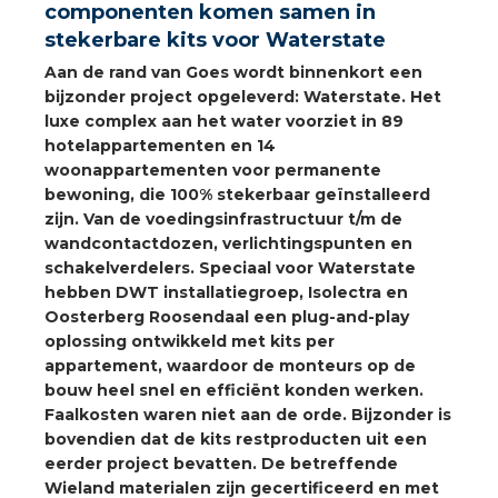
componenten komen samen in
a
stekerbare kits voor Waterstate
air installeren
Aan de rand van Goes wordt binnenkort een
bijzonder project opgeleverd: Waterstate. Het
den
luxe complex aan het water voorziet in 89
hotelappartementen en 14
woonappartementen voor permanente
 installeren
bewoning, die 100% stekerbaar geïnstalleerd
zijn. Van de voedingsinfrastructuur t/m de
ren
wandcontactdozen, verlichtingspunten en
schakelverdelers. Speciaal voor Waterstate
baar installeren
hebben DWT installatiegroep, Isolectra en
Oosterberg Roosendaal een plug-and-play
baar installeren in beton
oplossing ontwikkeld met kits per
appartement, waardoor de monteurs op de
baar installeren in de tuinbouw
bouw heel snel en efficiënt konden werken.
Faalkosten waren niet aan de orde. Bijzonder is
bovendien dat de kits restproducten uit een
nd stekerbare vlakkabel
eerder project bevatten. De betreffende
Wieland materialen zijn gecertificeerd en met