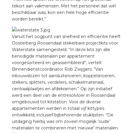
tekort aan vakmensen. Met het personeel dat wél
beschikbaar was, kon een hele hoge efficiëntie
s
worden bereikt.”
Vanuit het oogpunt van snelheid en efficiëntie heeft
Oosterberg Roosendaal stekerbare projectkits voor
iedenis
Waterstate samengesteld. “In deze kits zijn alle
benodigde materialen per appartement
voegde waarde
voorgesorteerd en geassembleerd”, vertelt
Binnendienstcoördinator Rob Zwijgers. “Van
inbouwdozen tot aansluitsnoeren, koppelsnoeren,
ures
stekers, splitters, verdelers, schakelmateriaal,
centraalplaatjes en afdekramen.” Op zijn initiatief
ementen
werd een deel van de entresolvloer in Roosendaal
omgebouwd tot kitstation. Voor de diverse
ws
appartementen werden in totaal vijf kittypes
ontwikkeld, inclusief bijbehorende stuklijsten. “De
uitdaging hierbij was om zoveel mogelijk ‘oude’
materialen te combineren met ‘nieuwe’ materialen.