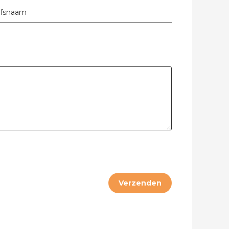
jfsnaam
bel
Verzenden