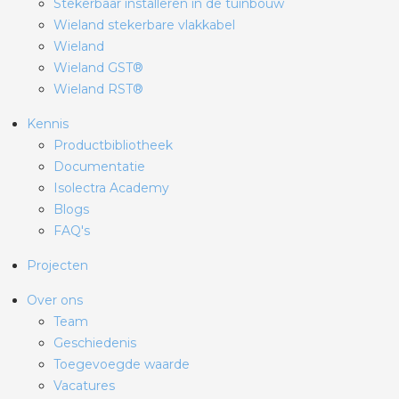
Stekerbaar installeren in de tuinbouw
Wieland stekerbare vlakkabel
Wieland
Wieland GST®
Wieland RST®
Kennis
Productbibliotheek
Documentatie
Isolectra Academy
Blogs
FAQ's
Projecten
Over ons
Team
Geschiedenis
Toegevoegde waarde
Vacatures