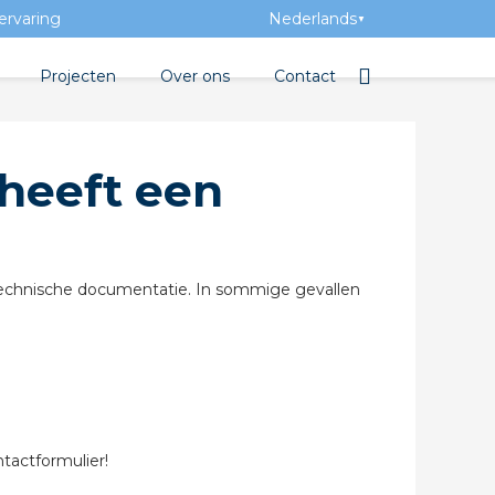
ervaring
Nederlands
▼
Projecten
Over ons
Contact
bibliotheek
Team
Elektrotechnische groothan
heeft een
ntatie
Geschiedenis
ra Academy
Toegevoegde waarde
Vacatures
technische documentatie. In sommige gevallen
Evenementen
Nieuws
beton
tactformulier!
e