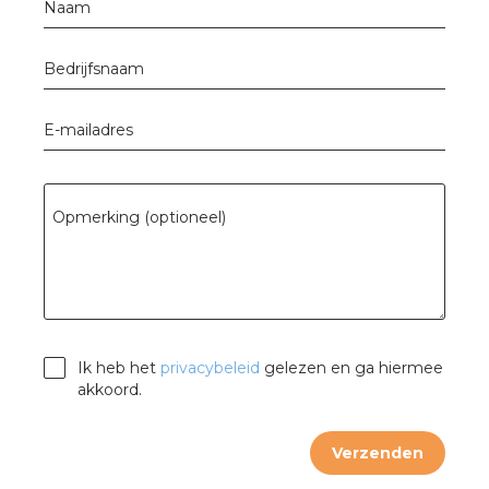
Naam
a
air installeren
Bedrijfsnaam
den
E-mailadres
 installeren
Opmerking (optioneel)
ren
baar installeren
baar installeren in beton
Ik heb het
privacybeleid
gelezen en ga hiermee
baar installeren in de tuinbouw
akkoord.
nd stekerbare vlakkabel
Verzenden