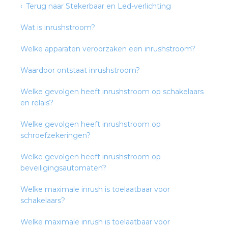
nd
Terug naar Stekerbaar en Led-verlichting
nd GST®
Wat is inrushstroom?
nd RST®
Welke apparaten veroorzaken een inrushstroom?
Waardoor ontstaat inrushstroom?
Welke gevolgen heeft inrushstroom op schakelaars
ctbibliotheek
en relais?
Welke gevolgen heeft inrushstroom op
entatie
schroefzekeringen?
ctra Academy
Welke gevolgen heeft inrushstroom op
beveiligingsautomaten?
Welke maximale inrush is toelaatbaar voor
schakelaars?
Welke maximale inrush is toelaatbaar voor
en