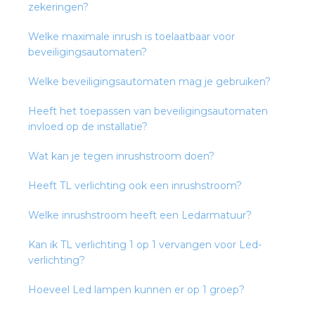
zekeringen?
Welke maximale inrush is toelaatbaar voor
s
beveiligingsautomaten?
Welke beveiligingsautomaten mag je gebruiken?
Heeft het toepassen van beveiligingsautomaten
iedenis
invloed op de installatie?
voegde waarde
Wat kan je tegen inrushstroom doen?
ures
Heeft TL verlichting ook een inrushstroom?
ementen
Welke inrushstroom heeft een Ledarmatuur?
Kan ik TL verlichting 1 op 1 vervangen voor Led-
ws
verlichting?
Hoeveel Led lampen kunnen er op 1 groep?