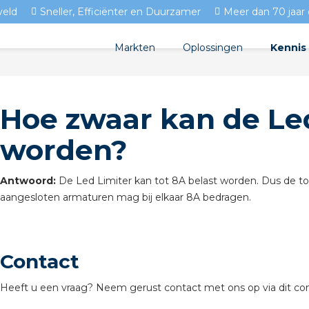
veld
Sneller, Efficiënter en Duurzamer
Meer dan 70 jaar 
Markten
Oplossingen
Kennis
Streda
Product
Woningbouw
Hoe zwaar kan de Led
Circulair installeren
Docume
Utiliteit
worden?
EV laden
Isolect
Tuinbouw
Prefab installeren
Blogs
Antwoord:
De Led Limiter kan tot 8A belast worden. Dus de to
aangesloten armaturen mag bij elkaar 8A bedragen.
Sensoren
FAQ's
Stekerbaar installeren
Contact
Stekerbaar installeren in 
Heeft u een vraag? Neem gerust contact met ons op via dit con
Stekerbaar installeren in d