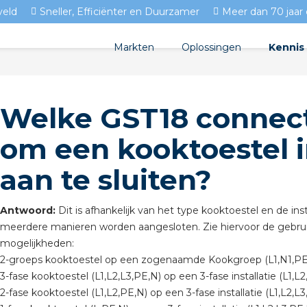
veld
Sneller, Efficiënter en Duurzamer
Meer dan 70 jaar 
Markten
Oplossingen
Kennis
Streda
Product
Woningbouw
Welke GST18 connect
Circulair installeren
Docume
Utiliteit
om een kooktoestel 
EV laden
Isolect
Tuinbouw
aan te sluiten?
Prefab installeren
Blogs
Sensoren
FAQ's
Antwoord:
Dit is afhankelijk van het type kooktoestel en de i
meerdere manieren worden aangesloten. Zie hiervoor de gebruik
Stekerbaar installeren
mogelijkheden:
2-groeps kooktoestel op een zogenaamde Kookgroep (L1,N1,PE
Stekerbaar installeren in 
3-fase kooktoestel (L1,L2,L3,PE,N) op een 3-fase installatie (L1,
2-fase kooktoestel (L1,L2,PE,N) op een 3-fase installatie (L1,L2,
Stekerbaar installeren in d