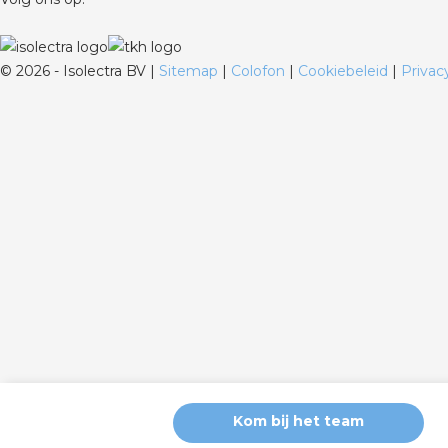
©
2026 - Isolectra BV |
Sitemap
|
Colofon
|
Cookiebeleid
|
Privac
Kom bij het team