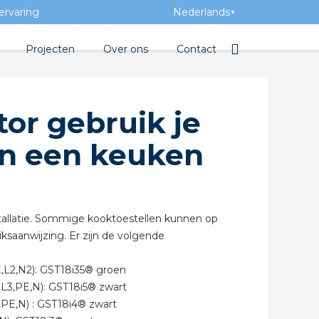
ervaring
Nederlands
▼
Projecten
Over ons
Contact
bibliotheek
Team
Elektrotechnische groothan
or gebruik je
ntatie
Geschiedenis
in een keuken
ra Academy
Toegevoegde waarde
Vacatures
Evenementen
nstallatie. Sommige kooktoestellen kunnen op
saanwijzing. Er zijn de volgende
Nieuws
,L2,N2): GST18i35® groen
beton
L2,L3,PE,N): GST18i5® zwart
L3,PE,N) : GST18i4® zwart
e