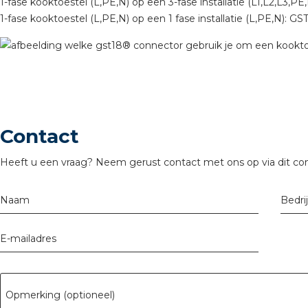
1-fase kooktoestel (L,PE,N) op een 3-fase installatie (L1,L2,L3,P
tuinbouw
1-fase kooktoestel (L,PE,N) op een 1 fase installatie (L,PE,N): G
Wieland stekerbare vlakka
Wieland
Wieland GST®
Wieland RST®
Contact
Heeft u een vraag? Neem gerust contact met ons op via dit con
Naam
Bedri
E-mailadres
Opmerking (optioneel)