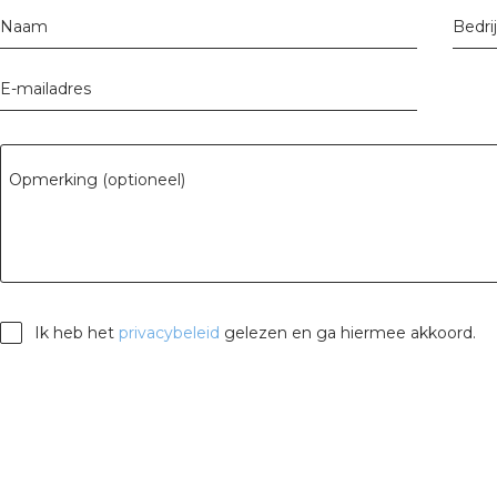
tuinbouw
Naam
Bedri
Wieland stekerbare vlakka
E-mailadres
Wieland
Wieland GST®
Opmerking (optioneel)
Wieland RST®
Ik heb het
privacybeleid
gelezen en ga hiermee akkoord.