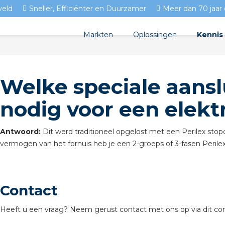
veld
Sneller, Efficiënter en Duurzamer
Meer dan 70 jaar 
Markten
Oplossingen
Kennis
Streda
Product
Woningbouw
Welke speciale aansl
Circulair installeren
Docume
Utiliteit
nodig voor een elektr
EV laden
Isolect
Tuinbouw
Prefab installeren
Blogs
Antwoord:
Dit werd traditioneel opgelost met een Perilex stop
vermogen van het fornuis heb je een 2-groeps of 3-fasen Perilex
Sensoren
FAQ's
Stekerbaar installeren
Contact
Stekerbaar installeren in 
Heeft u een vraag? Neem gerust contact met ons op via dit con
Stekerbaar installeren in d