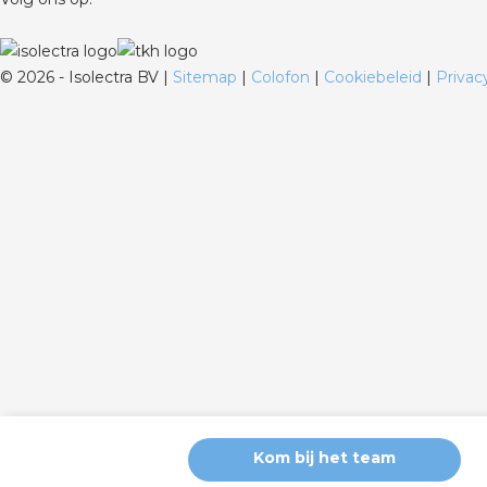
©
2026 - Isolectra BV |
Sitemap
|
Colofon
|
Cookiebeleid
|
Privac
Kom bij het team