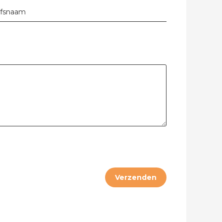
jfsnaam
bel
Verzenden