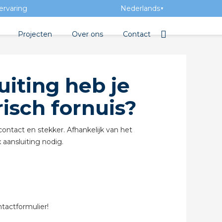
ervaring
Nederlands
▼
Projecten
Over ons
Contact
bibliotheek
Team
Elektrotechnische groothan
uiting heb je
ntatie
Geschiedenis
isch fornuis?
ra Academy
Toegevoegde waarde
Vacatures
contact en stekker. Afhankelijk van het
 aansluiting nodig.
Evenementen
Nieuws
beton
tactformulier!
e