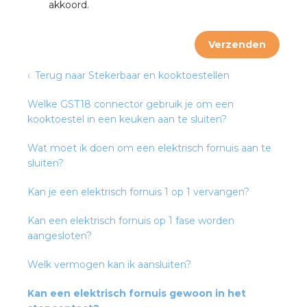
nd
akkoord.
nd GST®
Verzenden
nd RST®
Terug naar Stekerbaar en kooktoestellen
Welke GST18 connector gebruik je om een
kooktoestel in een keuken aan te sluiten?
ctbibliotheek
Wat moet ik doen om een elektrisch fornuis aan te
sluiten?
entatie
Kan je een elektrisch fornuis 1 op 1 vervangen?
ctra Academy
Kan een elektrisch fornuis op 1 fase worden
aangesloten?
Welk vermogen kan ik aansluiten?
Kan een elektrisch fornuis gewoon in het
en