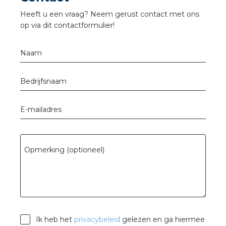
a
Heeft u een vraag? Neem gerust contact met ons
op via dit contactformulier!
air installeren
Naam
den
 installeren
Bedrijfsnaam
ren
E-mailadres
baar installeren
Opmerking (optioneel)
baar installeren in beton
baar installeren in de tuinbouw
nd stekerbare vlakkabel
Ik heb het
privacybeleid
gelezen en ga hiermee