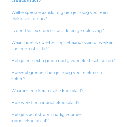
stopcontact?
Welke speciale aansluiting heb je nodig voor een
s
elektrisch fornuis?
Is een Perilex stopcontact de enige oplossing?
Waar moet ik op letten bij het aanpassen of werken
iedenis
aan een installatie?
voegde waarde
Heb je een extra groep nodig voor elektrisch koken?
Hoeveel groepen heb je nodig voor elektrisch
ures
koken?
ementen
Waarom een keramische kookplaat?
ws
Hoe werkt een inductiekookplaat?
Heb je krachtstroom nodig voor een
inductiekookplaat?