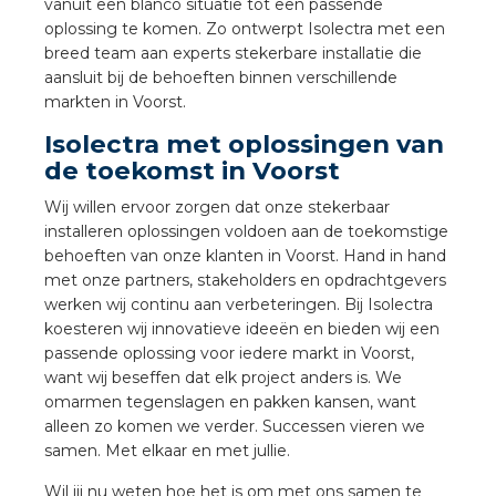
nd
vanuit een blanco situatie tot een passende
oplossing te komen. Zo ontwerpt Isolectra met een
nd GST®
breed team aan experts stekerbare installatie die
aansluit bij de behoeften binnen verschillende
markten in Voorst.
nd RST®
Isolectra met oplossingen van
de toekomst in Voorst
Wij willen ervoor zorgen dat onze stekerbaar
ctbibliotheek
installeren oplossingen voldoen aan de toekomstige
behoeften van onze klanten in Voorst. Hand in hand
entatie
met onze partners, stakeholders en opdrachtgevers
werken wij continu aan verbeteringen. Bij Isolectra
ctra Academy
koesteren wij innovatieve ideeën en bieden wij een
passende oplossing voor iedere markt in Voorst,
want wij beseffen dat elk project anders is. We
omarmen tegenslagen en pakken kansen, want
alleen zo komen we verder. Successen vieren we
samen. Met elkaar en met jullie.
en
Wil jij nu weten hoe het is om met ons samen te