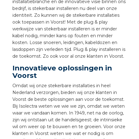
installatiebranche en de innovatieve visie binnen ons
a
bedrijf, is stekerbaar installeren nu deel van onze
identiteit. Zo kunnen wij de stekerbare installaties
air installeren
ook toepassen in Voorst! Met de plug & play
werkwijze van stekerbaar installeren is er minder
den
kabel nodig, minder kans op fouten en minder
kosten. Losse snoeren, leidingen, kabeldozen en
 installeren
lasdoppen zijn verleden tijd. Plug & play installeren is
de toekomst. Zo ook voor al onze klanten in Voorst.
ren
Innovatieve oplossingen in
Voorst
baar installeren
Omdat wij onze stekerbare installaties in heel
Nederland verzorgen, bieden wij onze klanten in
baar installeren in beton
Voorst de beste oplossingen aan voor de toekomst.
Bij Isolectra weten we wie we zijn, omdat we weten
baar installeren in de tuinbouw
waar we vandaan komen. In 1949, net na de oorlog,
zijn wij ontstaan uit de handelsgeest; de intrinsieke
nd stekerbare vlakkabel
wil om weer op te bouwen en te groeien. Voor onze
klanten in Voorst weten we wat er nodig is om