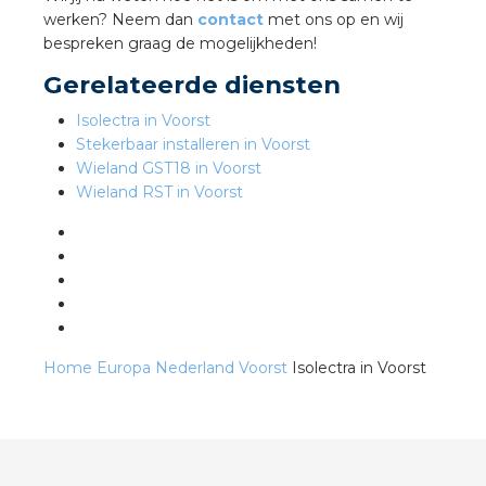
werken? Neem dan
contact
met ons op en wij
bespreken graag de mogelijkheden!
s
Gerelateerde diensten
Isolectra in Voorst
Stekerbaar installeren in Voorst
Wieland GST18 in Voorst
iedenis
Wieland RST in Voorst
voegde waarde
ures
ementen
Home
Europa
Nederland
Voorst
Isolectra in Voorst
ws