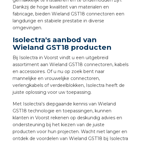
nd
gemakkelijk te installeren en te onderhouden zijn.
Dankzij de hoge kwaliteit van materialen en
fabricage, bieden Wieland GST18 connectoren een
nd GST®
langdurige en stabiele prestatie in diverse
omgevingen.
nd RST®
Isolectra's aanbod van
Wieland GST18 producten
Bij Isolectra in Voorst vindt u een uitgebreid
ctbibliotheek
assortiment aan Wieland GST18 connectoren, kabels
en accessoires. Of u nu op zoek bent naar
entatie
mannelijke en vrouwelijke connectoren,
verlengkabels of verdeelblokken, Isolectra heeft de
juiste oplossing voor uw toepassing.
ctra Academy
Met Isolectra's diepgaande kennis van Wieland
GST18 technologie en toepassingen, kunnen
klanten in Voorst rekenen op deskundig advies en
ondersteuning bij het kiezen van de juiste
producten voor hun projecten. Wacht niet langer en
ontdek de voordelen van Wieland GST18 bij Isolectra
en