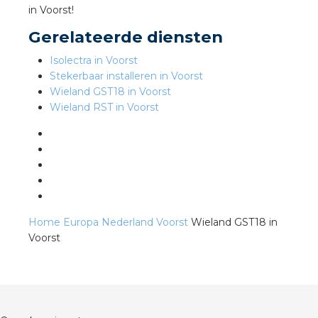
in Voorst!
Gerelateerde diensten
s
Isolectra in Voorst
Stekerbaar installeren in Voorst
Wieland GST18 in Voorst
Wieland RST in Voorst
iedenis
voegde waarde
ures
ementen
Home
Europa
Nederland
Voorst
Wieland GST18 in
Voorst
ws