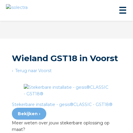
Wieland GST18 in Voorst
ningbouw
Terug naar Voorst
liteit
inbouw
Stekerbare installatie - gesis®CLASSIC - GST18®
Bekijken ›
ngen
Meer weten over jouw stekerbare oplossing op
maat?