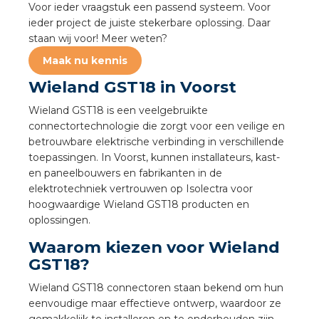
Voor ieder vraagstuk een passend systeem. Voor
a
ieder project de juiste stekerbare oplossing. Daar
staan wij voor! Meer weten?
air installeren
Maak nu kennis
den
Wieland GST18 in Voorst
Wieland GST18 is een veelgebruikte
 installeren
connectortechnologie die zorgt voor een veilige en
betrouwbare elektrische verbinding in verschillende
ren
toepassingen. In Voorst, kunnen installateurs, kast-
en paneelbouwers en fabrikanten in de
baar installeren
elektrotechniek vertrouwen op Isolectra voor
hoogwaardige Wieland GST18 producten en
baar installeren in beton
oplossingen.
Waarom kiezen voor Wieland
baar installeren in de tuinbouw
GST18?
nd stekerbare vlakkabel
Wieland GST18 connectoren staan bekend om hun
eenvoudige maar effectieve ontwerp, waardoor ze