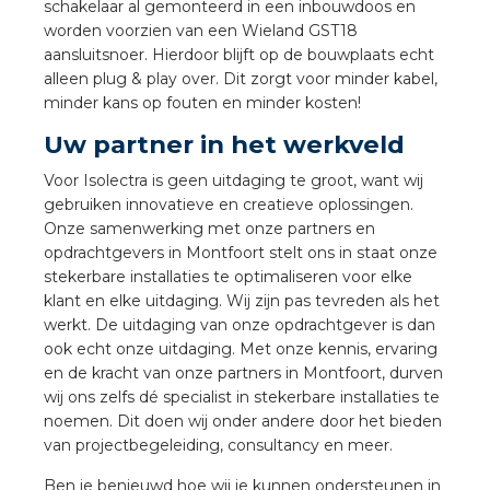
nd
schakelaar al gemonteerd in een inbouwdoos en
worden voorzien van een Wieland GST18
nd GST®
aansluitsnoer. Hierdoor blijft op de bouwplaats echt
alleen plug & play over. Dit zorgt voor minder kabel,
nd RST®
minder kans op fouten en minder kosten!
Uw partner in het werkveld
Voor Isolectra is geen uitdaging te groot, want wij
gebruiken innovatieve en creatieve oplossingen.
ctbibliotheek
Onze samenwerking met onze partners en
opdrachtgevers in Montfoort stelt ons in staat onze
entatie
stekerbare installaties te optimaliseren voor elke
klant en elke uitdaging. Wij zijn pas tevreden als het
ctra Academy
werkt. De uitdaging van onze opdrachtgever is dan
ook echt onze uitdaging. Met onze kennis, ervaring
en de kracht van onze partners in Montfoort, durven
wij ons zelfs dé specialist in stekerbare installaties te
noemen. Dit doen wij onder andere door het bieden
van projectbegeleiding, consultancy en meer.
en
Ben je benieuwd hoe wij je kunnen ondersteunen in