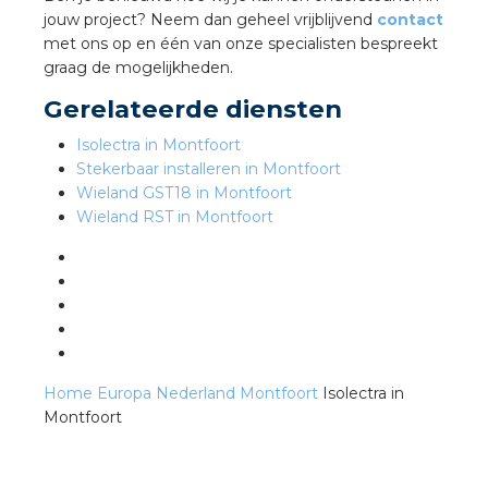
jouw project? Neem dan geheel vrijblijvend
contact
met ons op en één van onze specialisten bespreekt
s
graag de mogelijkheden.
Gerelateerde diensten
Isolectra in Montfoort
Stekerbaar installeren in Montfoort
iedenis
Wieland GST18 in Montfoort
Wieland RST in Montfoort
voegde waarde
ures
ementen
ws
Home
Europa
Nederland
Montfoort
Isolectra in
Montfoort