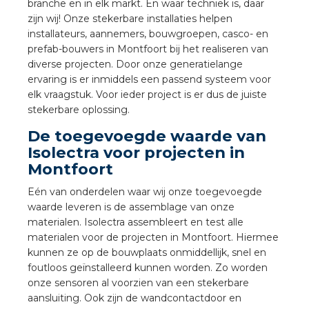
branche en in elk markt. En waar techniek is, daar
a
zijn wij! Onze stekerbare installaties helpen
installateurs, aannemers, bouwgroepen, casco- en
air installeren
prefab-bouwers in Montfoort bij het realiseren van
diverse projecten. Door onze generatielange
den
ervaring is er inmiddels een passend systeem voor
elk vraagstuk. Voor ieder project is er dus de juiste
 installeren
stekerbare oplossing.
De toegevoegde waarde van
ren
Isolectra voor projecten in
Montfoort
baar installeren
Eén van onderdelen waar wij onze toegevoegde
waarde leveren is de assemblage van onze
baar installeren in beton
materialen. Isolectra assembleert en test alle
materialen voor de projecten in Montfoort. Hiermee
baar installeren in de tuinbouw
kunnen ze op de bouwplaats onmiddellijk, snel en
foutloos geïnstalleerd kunnen worden. Zo worden
nd stekerbare vlakkabel
onze sensoren al voorzien van een stekerbare
aansluiting. Ook zijn de wandcontactdoor en