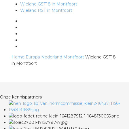
Wieland GST18 in Montfoort
Wieland RST in Montfoort
s
iedenis
Home
Europa
Nederland
Montfoort
Wieland GST18
voegde waarde
in Montfoort
ures
ementen
Onze kennispartners
ws