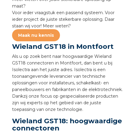
a
maat?
Voor ieder vraagstuk een passend systeem. Voor
air installeren
ieder project de juiste stekerbare oplossing. Daar
staan wij voor! Meer weten?
den
Maak nu kennis
Wieland GST18 in Montfoort
 installeren
Als u op zoek bent naar hoogwaardige Wieland
ren
GST18 connectoren in Montfoort, dan bent u bij
Isolectra aan het juiste adres. Isolectra is een
baar installeren
toonaangevende leverancier van technische
oplossingen voor installateurs, schakelkast- en
paneelbouwers en fabrikanten in de elektrotechniek.
baar installeren in beton
Dankzij onze focus op gespecialiseerde producten
zijn wij experts op het gebied van de juiste
baar installeren in de tuinbouw
toepassing van onze technologie.
Wieland GST18: hoogwaardige
nd stekerbare vlakkabel
connectoren