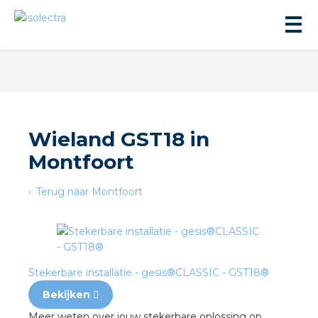
Wieland GST18 in
Montfoort
ningbouw
Terug naar Montfoort
liteit
inbouw
Stekerbare installatie - gesis®CLASSIC - GST18®
ngen
Bekijken
Meer weten over jouw stekerbare oplossing op