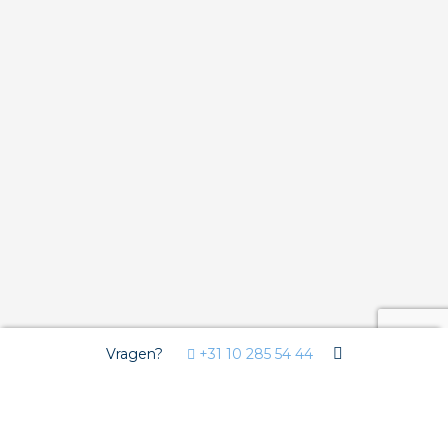
Vragen?
+31 10 285 54 44
Wij gebruiken Cookies
Deze website gebruikt functionele cookies voor de goede