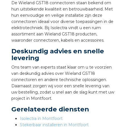
nd
De Wieland GST18 connectoren staan bekend om
hun uitstekende kwaliteit en betrouwbaarheid. Met
nd GST®
hun eenvoudige en veilige installatie zijn deze
connectoren ideaal voor diverse toepassingen in de
nd RST®
elektrotechniek. Bij Isolectra vindt u een ruim
assortiment aan Wieland GST18 producten,
waaronder connectoren, kabels en accessoires.
Deskundig advies en snelle
levering
ctbibliotheek
Ons team van experts staat klaar om u te voorzien
entatie
van deskundig advies over Wieland GST18
connectoren en andere technische oplossingen.
ctra Academy
Daarnaast zorgen wij voor een snelle levering van
uw bestelling, zodat u snel aan de slag kunt met uw
project in Montfoort.
Gerelateerde diensten
Isolectra in Montfoort
Stekerbaar installeren in Montfoort
en