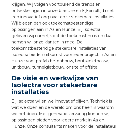
a
krijgen. Wij volgen voortdurend de trends en
ontwikkelingen in onze branche en kijken altijd met
een innovatief oog naar onze stekerbare installaties.
air installeren
Wij bieden dan ook toekomstbestendige
oplossingen aan in Aa en Hunze. Bij Isolectra
den
geloven wij namelijk dat de toekomst nu is en daar
nemen wij onze klanten in mee. De
 installeren
toekomstbestendige stekerbare installaties van
Isolectra bieden uitkomst voor ieder project in Aa en
ren
Hunze voor prefab betonbouw, houtskeletbouw,
unitbouw, tunnelgietbouw, onsite of offsite.
baar installeren
De visie en werkwijze van
Isolectra voor stekerbare
baar installeren in beton
installaties
baar installeren in de tuinbouw
Bij Isolectra willen we innovatief blijven. Techniek is
wat we doen en de wereld om ons heen is waarom
nd stekerbare vlakkabel
we het doen. Met generaties ervaring kunnen wij
oplossingen bieden voor iedere markt in Aa en
Hunze. Onze consultants maken voor de installateur