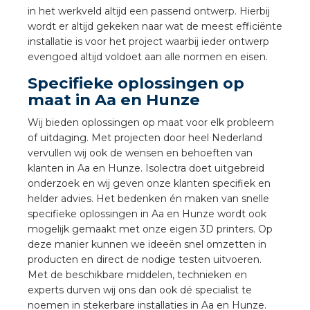
nd
in het werkveld altijd een passend ontwerp. Hierbij
wordt er altijd gekeken naar wat de meest efficiënte
nd GST®
installatie is voor het project waarbij ieder ontwerp
evengoed altijd voldoet aan alle normen en eisen.
nd RST®
Specifieke oplossingen op
maat in Aa en Hunze
Wij bieden oplossingen op maat voor elk probleem
of uitdaging. Met projecten door heel Nederland
ctbibliotheek
vervullen wij ook de wensen en behoeften van
klanten in Aa en Hunze. Isolectra doet uitgebreid
entatie
onderzoek en wij geven onze klanten specifiek en
helder advies. Het bedenken én maken van snelle
ctra Academy
specifieke oplossingen in Aa en Hunze wordt ook
mogelijk gemaakt met onze eigen 3D printers. Op
deze manier kunnen we ideeën snel omzetten in
producten en direct de nodige testen uitvoeren.
Met de beschikbare middelen, technieken en
experts durven wij ons dan ook dé specialist te
noemen in stekerbare installaties in Aa en Hunze.
en