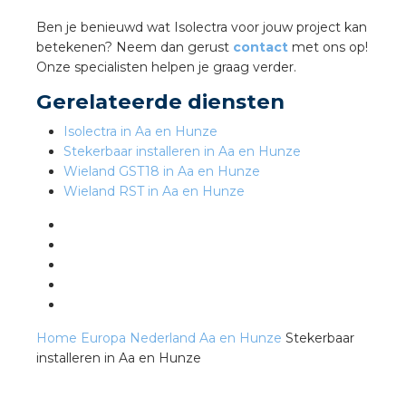
Ben je benieuwd wat Isolectra voor jouw project kan
betekenen? Neem dan gerust
contact
met ons op!
s
Onze specialisten helpen je graag verder.
Gerelateerde diensten
Isolectra in Aa en Hunze
iedenis
Stekerbaar installeren in Aa en Hunze
Wieland GST18 in Aa en Hunze
voegde waarde
Wieland RST in Aa en Hunze
ures
ementen
ws
Home
Europa
Nederland
Aa en Hunze
Stekerbaar
installeren in Aa en Hunze