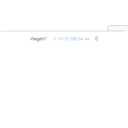
Vragen?
+31 10 285 54 44
Aa en Hunze
Terug naar Nederland
Aa en Hunze
Producten & diensten in Aa en Hunze