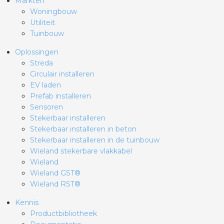
Markten
Woningbouw
Utiliteit
s
Tuinbouw
Oplossingen
Streda
Circulair installeren
iedenis
EV laden
Prefab installeren
voegde waarde
Sensoren
Stekerbaar installeren
ures
Stekerbaar installeren in beton
Stekerbaar installeren in de tuinbouw
Wieland stekerbare vlakkabel
ementen
Wieland
Wieland GST®
ws
Wieland RST®
Kennis
Productbibliotheek