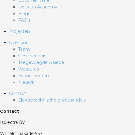
Documentatie
rotechnische groothandels
Isolectra Academy
Blogs
FAQ's
Projecten
Over ons
Team
Geschiedenis
Toegevoegde waarde
Vacatures
Evenementen
Nieuws
Contact
Elektrotechnische groothandels
Contact
Isolectra BV
Wilhelminakade 957