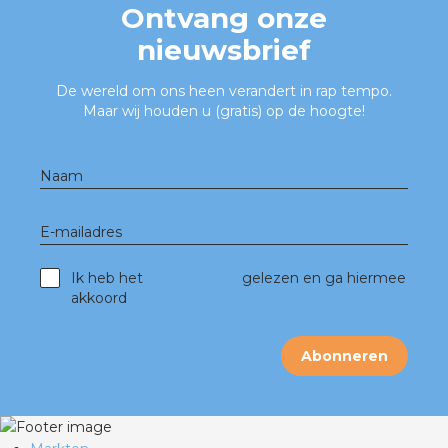
nd
Ontvang onze
nieuwsbrief
nd GST®
De wereld om ons heen verandert in rap tempo.
nd RST®
Maar wij houden u (gratis) op de hoogte!
Naam
ctbibliotheek
E-mailadres
entatie
Ik heb het
privacybeleid
gelezen en ga hiermee
ctra Academy
akkoord
Abonneren
en