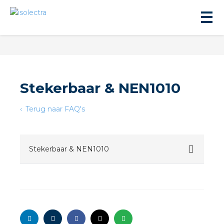
Stekerbaar & NEN1010
Terug naar FAQ's
ningbouw
liteit
Stekerbaar & NEN1010
inbouw
ngen