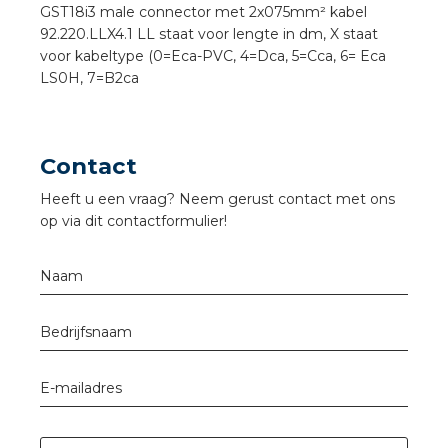
nd
GST18i3 male connector met 2x075mm² kabel
92.220.LLX4.1 LL staat voor lengte in dm, X staat
nd GST®
voor kabeltype (0=Eca-PVC, 4=Dca, 5=Cca, 6= Eca
LS0H, 7=B2ca
nd RST®
Contact
Heeft u een vraag? Neem gerust contact met ons
ctbibliotheek
op via dit contactformulier!
entatie
Naam
ctra Academy
Bedrijfsnaam
E-mailadres
en