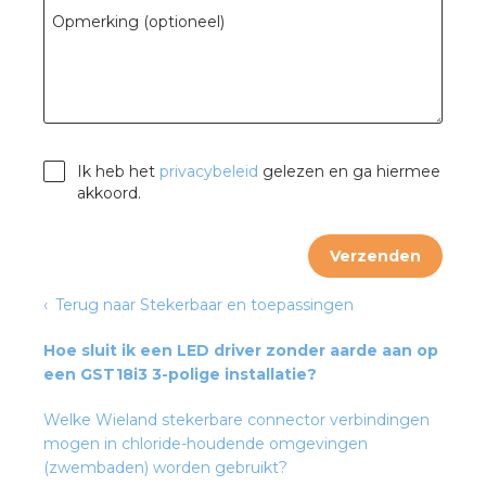
Opmerking (optioneel)
s
Ik heb het
privacybeleid
gelezen en ga hiermee
iedenis
akkoord.
voegde waarde
Verzenden
ures
Terug naar Stekerbaar en toepassingen
ementen
Hoe sluit ik een LED driver zonder aarde aan op
een GST18i3 3-polige installatie?
ws
Welke Wieland stekerbare connector verbindingen
mogen in chloride-houdende omgevingen
(zwembaden) worden gebruikt?