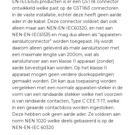
EN-IEC61535 producten is er een GST18 connector
a
ontwikkeld welke past op de GST18i3 connectoren
in de vaste installatie, echter deze heeft geen aarde
air installeren
ader in de kabel. Deze connector voldoet dan ook
alleen maar aan NEN-EN-IEC60320, en niet aan
den
NEN-EN-IEC61535 en mag dus alleen als “apparaten-
aansluitconnector” worden toegepast. Hij wordt
 installeren
daarom alleen geleverd als male aansluitsnoer met
een maximale lengte van 200cm, wat als
aansluitsnoer aan een klasse II apparaat (zonder)
ren
aarde bevestigd kan worden. Op het klasse II
apparaat mogen geen verdere doorkoppelingen
baar installeren
gemaakt worden. Dit kan qua toepassing worden
vergeleken met een normale apparaten-steker in de
baar installeren in beton
vorm van een randaarde stekker welke niet voorzien
is van randaarde contacten, Type C CEE 7-17, welke
baar installeren in de tuinbouw
in een geaarde contactdoos worden ingestoken.
Deze hebben ook geen aarde ader. Ze voldoen aan
nd stekerbare vlakkabel
norm NEN 1020 welke deels gebaseerd is op de
NEN-EN-IEC 60320