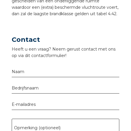
nd
gescheiden van een onderliggende ruimte
waardoor een (extra) beschermde vluchtroute voert,
nd GST®
dan zal de laagste brandklasse gelden uit tabel 4.42.
nd RST®
Contact
Heeft u een vraag? Neem gerust contact met ons
op via dit contactformulier!
ctbibliotheek
Naam
entatie
ctra Academy
Bedrijfsnaam
E-mailadres
Opmerking (optioneel)
en