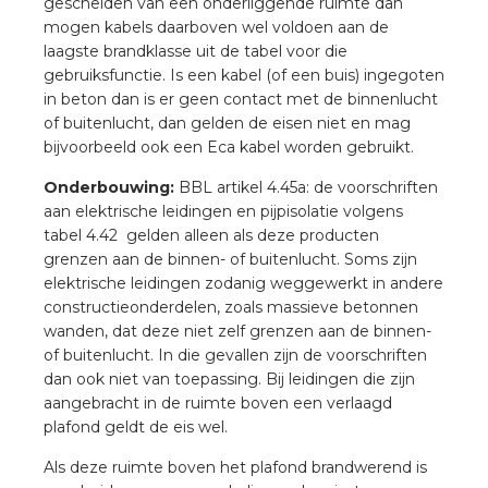
gescheiden van een onderliggende ruimte dan
a
mogen kabels daarboven wel voldoen aan de
laagste brandklasse uit de tabel voor die
air installeren
gebruiksfunctie. Is een kabel (of een buis) ingegoten
in beton dan is er geen contact met de binnenlucht
den
of buitenlucht, dan gelden de eisen niet en mag
bijvoorbeeld ook een Eca kabel worden gebruikt.
 installeren
Onderbouwing:
BBL artikel 4.45a: de voorschriften
aan elektrische leidingen en pijpisolatie volgens
ren
tabel 4.42 gelden alleen als deze producten
grenzen aan de binnen- of buitenlucht. Soms zijn
baar installeren
elektrische leidingen zodanig weggewerkt in andere
constructieonderdelen, zoals massieve betonnen
baar installeren in beton
wanden, dat deze niet zelf grenzen aan de binnen-
of buitenlucht. In die gevallen zijn de voorschriften
dan ook niet van toepassing. Bij leidingen die zijn
baar installeren in de tuinbouw
aangebracht in de ruimte boven een verlaagd
plafond geldt de eis wel.
nd stekerbare vlakkabel
Als deze ruimte boven het plafond brandwerend is