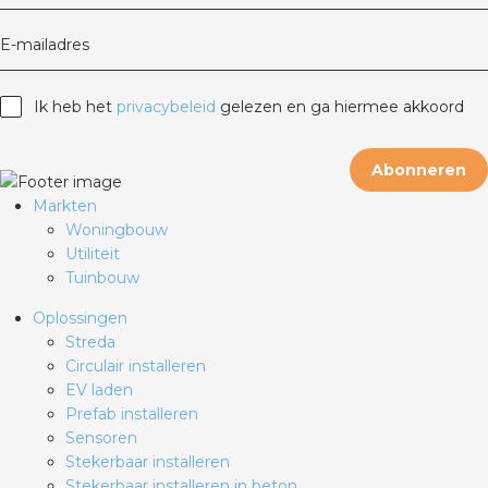
E-mailadres
Ik heb het
privacybeleid
gelezen en ga hiermee akkoord
Abonneren
Markten
Woningbouw
Utiliteit
Tuinbouw
Oplossingen
Streda
Circulair installeren
EV laden
Prefab installeren
Sensoren
Stekerbaar installeren
Stekerbaar installeren in beton