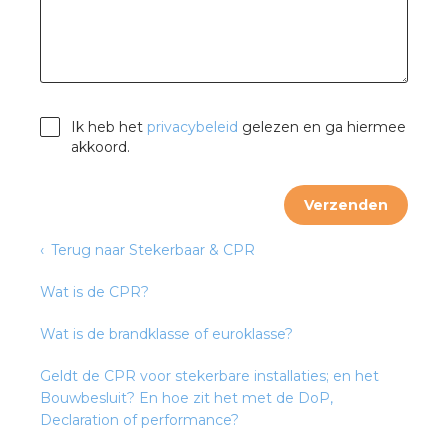
s
Ik heb het
privacybeleid
gelezen en ga hiermee
akkoord.
iedenis
Verzenden
voegde waarde
Terug naar Stekerbaar & CPR
ures
Wat is de CPR?
ementen
Wat is de brandklasse of euroklasse?
ws
Geldt de CPR voor stekerbare installaties; en het
Bouwbesluit? En hoe zit het met de DoP,
Declaration of performance?