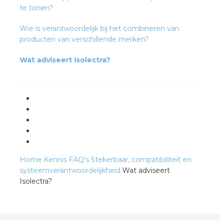
te tonen?
s
Wie is verantwoordelijk bij het combineren van
producten van verschillende merken?
Wat adviseert Isolectra?
iedenis
voegde waarde
ures
ementen
Home
Kennis
FAQ's
Stekerbaar, compatibiliteit en
systeemverantwoordelijkheid
Wat adviseert
ws
Isolectra?