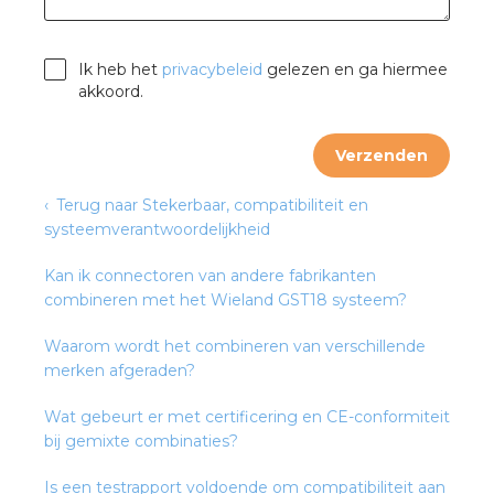
nd
nd GST®
Ik heb het
privacybeleid
gelezen en ga hiermee
akkoord.
nd RST®
Verzenden
Terug naar Stekerbaar, compatibiliteit en
ctbibliotheek
systeemverantwoordelijkheid
entatie
Kan ik connectoren van andere fabrikanten
combineren met het Wieland GST18 systeem?
ctra Academy
Waarom wordt het combineren van verschillende
merken afgeraden?
Wat gebeurt er met certificering en CE-conformiteit
bij gemixte combinaties?
en
Is een testrapport voldoende om compatibiliteit aan