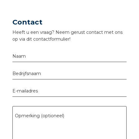
a
air installeren
Contact
Heeft u een vraag? Neem gerust contact met ons
den
op via dit contactformulier!
 installeren
Naam
ren
Bedrijfsnaam
baar installeren
E-mailadres
baar installeren in beton
baar installeren in de tuinbouw
Opmerking (optioneel)
nd stekerbare vlakkabel