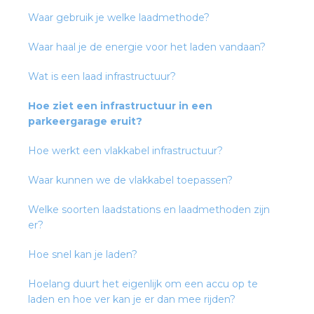
Waar gebruik je welke laadmethode?
s
Waar haal je de energie voor het laden vandaan?
Wat is een laad infrastructuur?
Hoe ziet een infrastructuur in een
iedenis
parkeergarage eruit?
voegde waarde
Hoe werkt een vlakkabel infrastructuur?
ures
Waar kunnen we de vlakkabel toepassen?
Welke soorten laadstations en laadmethoden zijn
ementen
er?
ws
Hoe snel kan je laden?
Hoelang duurt het eigenlijk om een accu op te
laden en hoe ver kan je er dan mee rijden?