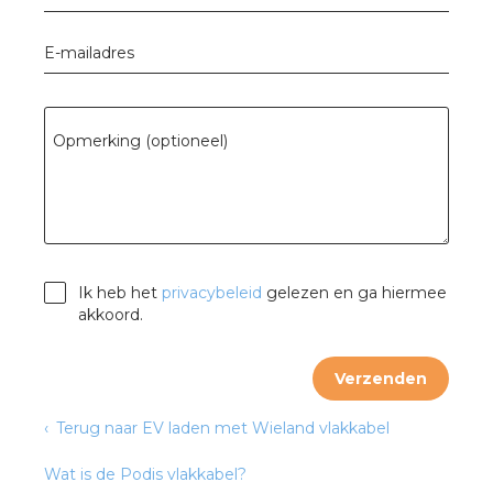
nd
nd GST®
E-mailadres
nd RST®
Opmerking (optioneel)
ctbibliotheek
entatie
Ik heb het
privacybeleid
gelezen en ga hiermee
akkoord.
ctra Academy
Verzenden
Terug naar EV laden met Wieland vlakkabel
Wat is de Podis vlakkabel?
en