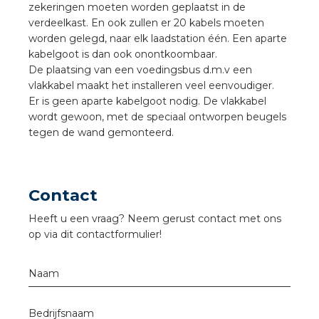
zekeringen moeten worden geplaatst in de
a
verdeelkast. En ook zullen er 20 kabels moeten
worden gelegd, naar elk laadstation één. Een aparte
air installeren
kabelgoot is dan ook onontkoombaar.
De plaatsing van een voedingsbus d.m.v een
den
vlakkabel maakt het installeren veel eenvoudiger.
Er is geen aparte kabelgoot nodig. De vlakkabel
 installeren
wordt gewoon, met de speciaal ontworpen beugels
tegen de wand gemonteerd.
ren
baar installeren
Contact
baar installeren in beton
Heeft u een vraag? Neem gerust contact met ons
op via dit contactformulier!
baar installeren in de tuinbouw
Naam
nd stekerbare vlakkabel
Bedrijfsnaam