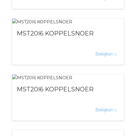
s
MST20I6 KOPPELSNOER
iedenis
Bekijken
voegde waarde
ures
MST20I6 KOPPELSNOER
ementen
ws
Bekijken