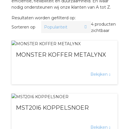
nd
efficiëntie, flexibiliteit en duurzaamheid. En waar
nodig ondersteunen wij onze klanten van A tot Z.
nd GST®
Resultaten worden gefilterd op:
4 producten
nd RST®
Sorteren op
zichtbaar
MONSTER KOFFER METALYNX
ctbibliotheek
entatie
Bekijken
ctra Academy
MST20I6 KOPPELSNOER
Bekijken
en