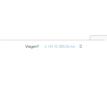
Vragen?
+31 10 285 54 44
Markten
Woningbouw
Utiliteit
Tuinbouw
Oplossingen
Streda
Circulair installeren