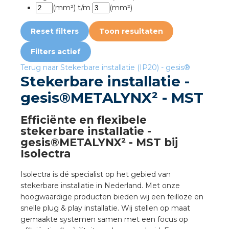
a
(mm²)
t/m
(mm²)
air installeren
Reset filters
Toon resultaten
Filters
actief
den
Terug naar Stekerbare installatie (IP20) - gesis®
Stekerbare installatie -
 installeren
gesis®METALYNX² - MST
ren
Efficiënte en flexibele
baar installeren
stekerbare installatie -
gesis®METALYNX² - MST bij
Isolectra
baar installeren in beton
Isolectra is dé specialist op het gebied van
baar installeren in de tuinbouw
stekerbare installatie in Nederland. Met onze
hoogwaardige producten bieden wij een feilloze en
nd stekerbare vlakkabel
snelle plug & play installatie. Wij stellen op maat
gemaakte systemen samen met een focus op