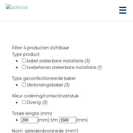
Filter
4 producten zichtbaar
Type product
kabel stekerbare installatie (3)
ningbouw
toebehoren stekerbare installatie (1)
Type geconfectioneerde kabel
Verbindingskabel (3)
liteit
Kleur codering/contactinzetstuk
Overig (3)
inbouw
Totale lengte (mm)
ngen
(mm)
t/m
(mm)
Nom. geleiderdoorsnede (mm²)