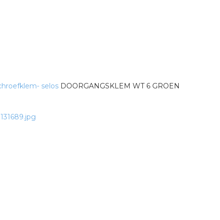
tuinbouw
Wieland stekerbare vlakka
Wieland
Wieland GST®
hroefklem- selos
DOORGANGSKLEM WT 6 GROEN
Wieland RST®