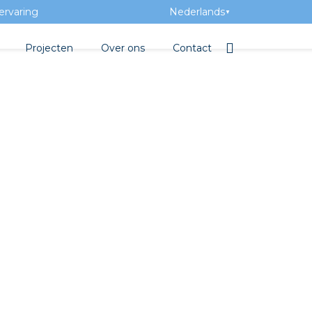
ervaring
Nederlands
▼
Projecten
Over ons
Contact
tbibliotheek
Team
Elektrotechnische groothan
ntatie
Geschiedenis
ra Academy
Toegevoegde waarde
Vacatures
Evenementen
Nieuws
beton
e