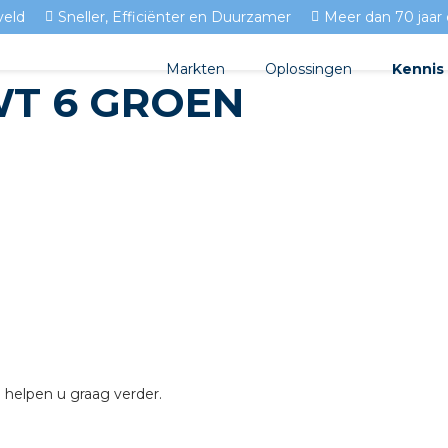
veld
Sneller, Efficiënter en Duurzamer
Meer dan 70 jaar 
Markten
Oplossingen
Kennis
T 6 GROEN
Streda
Produc
Woningbouw
Circulair installeren
Docume
Utiliteit
EV laden
Isolect
Tuinbouw
Prefab installeren
Blogs
Sensoren
FAQ's
Stekerbaar installeren
Stekerbaar installeren in 
 helpen u graag verder.
Stekerbaar installeren in d