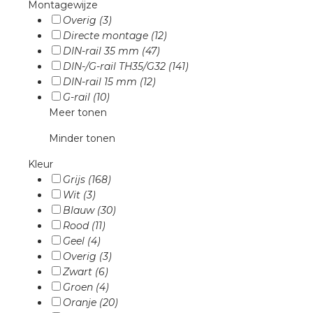
Montagewijze
a
Overig (3)
Directe montage (12)
air installeren
DIN-rail 35 mm (47)
DIN-/G-rail TH35/G32 (141)
den
DIN-rail 15 mm (12)
G-rail (10)
 installeren
Meer tonen
Minder tonen
ren
Kleur
baar installeren
Grijs (168)
Wit (3)
baar installeren in beton
Blauw (30)
Rood (11)
Geel (4)
baar installeren in de tuinbouw
Overig (3)
Zwart (6)
nd stekerbare vlakkabel
Groen (4)
Oranje (20)