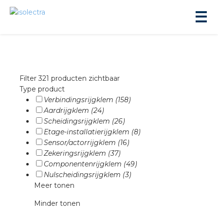
Filter
321 producten zichtbaar
Type product
Verbindingsrijgklem (158)
ningbouw
Aardrijgklem (24)
Scheidingsrijgklem (26)
Etage-installatierijgklem (8)
liteit
Sensor/actorrijgklem (16)
Zekeringsrijgklem (37)
Componentenrijgklem (49)
inbouw
Nulscheidingsrijgklem (3)
Meer tonen
ngen
Minder tonen