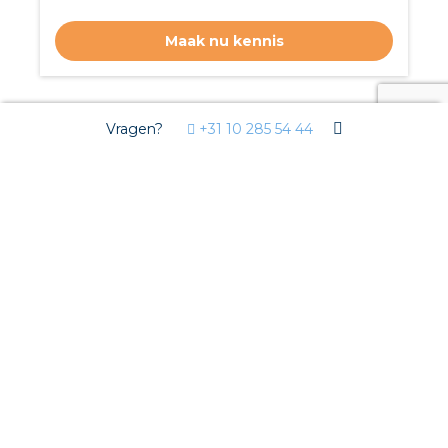
Maak nu kennis
Vragen?
+31 10 285 54 44
Product
56.395.0255.0
DOORGANGSKLEM RFK 1/ 95 FK
S35/V0
Bekijken
Product
56.395.1055.0
DOORGANGSKLEM RFK 1/ 95 FM
S35/V0