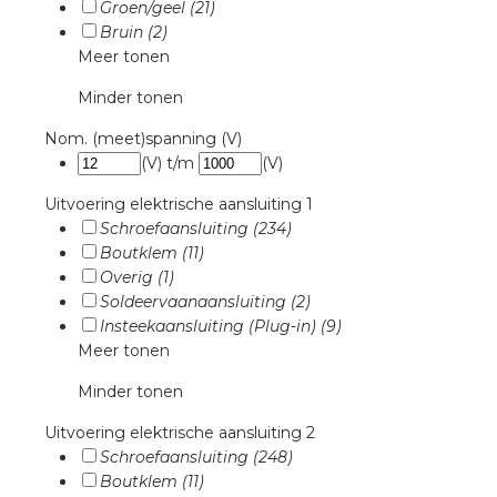
nd
Groen/geel (21)
Bruin (2)
nd GST®
Meer tonen
Minder tonen
nd RST®
Nom. (meet)spanning (V)
(V)
t/m
(V)
Uitvoering elektrische aansluiting 1
ctbibliotheek
Schroefaansluiting (234)
Boutklem (11)
entatie
Overig (1)
Soldeervaanaansluiting (2)
Insteekaansluiting (Plug-in) (9)
ctra Academy
Meer tonen
Minder tonen
Uitvoering elektrische aansluiting 2
Schroefaansluiting (248)
Boutklem (11)
en