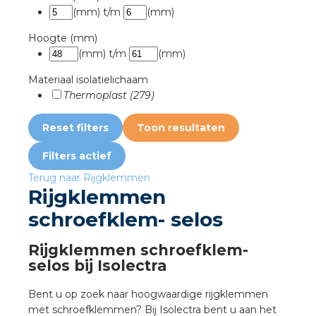
rotechnische groothandels
(mm)
t/m
(mm)
Hoogte (mm)
(mm)
t/m
(mm)
Materiaal isolatielichaam
Thermoplast (279)
Reset filters
Toon resultaten
Filters
actief
Terug naar Rijgklemmen
Rijgklemmen
schroefklem- selos
Rijgklemmen schroefklem-
selos bij Isolectra
Bent u op zoek naar hoogwaardige rijgklemmen
met schroefklemmen? Bij Isolectra bent u aan het