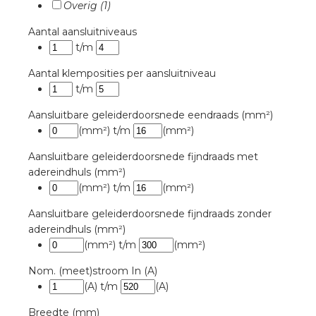
Overig (1)
Aantal aansluitniveaus
s
t/m
Aantal klemposities per aansluitniveau
t/m
iedenis
Aansluitbare geleiderdoorsnede eendraads (mm²)
(mm²)
t/m
(mm²)
voegde waarde
Aansluitbare geleiderdoorsnede fijndraads met
adereindhuls (mm²)
ures
(mm²)
t/m
(mm²)
Aansluitbare geleiderdoorsnede fijndraads zonder
ementen
adereindhuls (mm²)
(mm²)
t/m
(mm²)
ws
Nom. (meet)stroom In (A)
(A)
t/m
(A)
Breedte (mm)