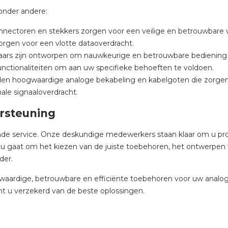
nder andere:
nectoren en stekkers zorgen voor een veilige en betrouwbare v
orgen voor een vlotte dataoverdracht.
aars zijn ontworpen om nauwkeurige en betrouwbare bediening 
unctionaliteiten om aan uw specifieke behoeften te voldoen.
den hoogwaardige analoge bekabeling en kabelgoten die zorgen v
le signaaloverdracht.
ersteuning
ende service. Onze deskundige medewerkers staan klaar om u pro
t nu gaat om het kiezen van de juiste toebehoren, het ontwerpe
der.
gwaardige, betrouwbare en efficiënte toebehoren voor uw analoge 
t u verzekerd van de beste oplossingen.