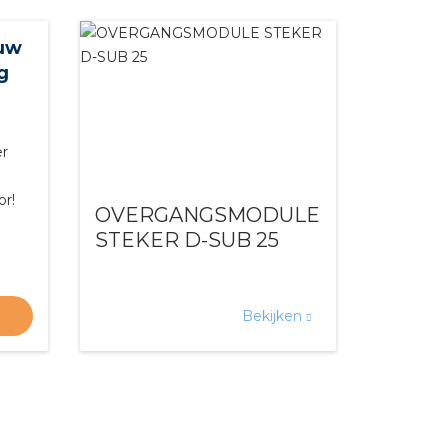
ouw
g
er
or!
OVERGANGSMODULE
STEKER D-SUB 25
Bekijken