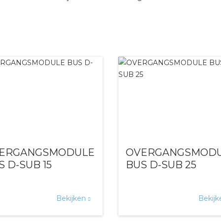
tuinbouw
Wieland stekerbare vlakka
Wieland
Wieland GST®
Wieland RST®
ERGANGSMODULE
OVERGANGSMOD
S D-SUB 15
BUS D-SUB 25
Bekijken
Bekij