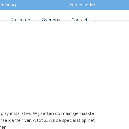
ervaring
Nederlands
▼
Projecten
Over ons
Contact
tbibliotheek
Team
Elektrotechnische groothan
ntatie
Geschiedenis
ra Academy
Toegevoegde waarde
Vacatures
Evenementen
Nieuws
beton
 play installaties. Wij zetten op maat gemaakte
ze klanten van A tot Z. Als dé specialist op het
e
men.