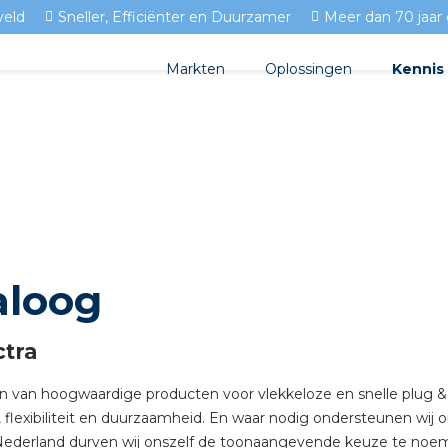
veld
Sneller, Efficiënter en Duurzamer
Meer dan 70 jaar 
Markten
Oplossingen
Kennis
Streda
Produc
Woningbouw
Circulair installeren
Docume
Utiliteit
EV laden
Isolect
Tuinbouw
Prefab installeren
Blogs
aloog
Sensoren
FAQ's
Stekerbaar installeren
ctra
Stekerbaar installeren in 
eren van hoogwaardige producten voor vlekkeloze en snelle plug &
 flexibiliteit en duurzaamheid. En waar nodig ondersteunen wij on
Stekerbaar installeren in d
in Nederland durven wij onszelf de toonaangevende keuze te noe