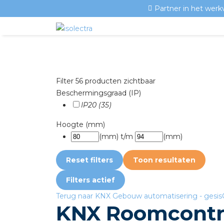
Partner in het werk
Filter
56 producten zichtbaar
Beschermingsgraad (IP)
IP20 (35)
Hoogte (mm)
(mm)
t/m
(mm)
Reset filters
Toon resultaten
Filters
actief
Terug naar KNX Gebouw automatisering - gesis
KNX Roomcontro