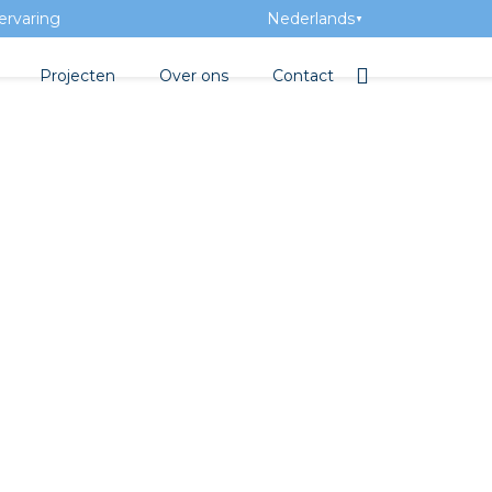
ervaring
Nederlands
▼
Projecten
Over ons
Contact
tbibliotheek
Team
Elektrotechnische groothan
ntatie
Geschiedenis
ra Academy
Toegevoegde waarde
Vacatures
Evenementen
Nieuws
beton
e