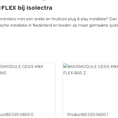
tuinbouw
FLEX bij Isolectra
Wieland stekerbare vlakka
lers met een snelle en foutloze plug & play installatie? Dan bent
ische installatie in Nederland en bieden op maat gemaakte system
Wieland
Wieland GST®
Wieland RST®
uct
83.020.0600.0
Product
83.020.0600.1