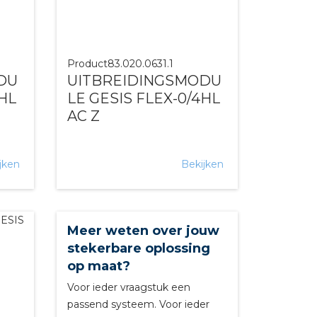
Product
83.020.0631.1
DU
UITBREIDINGSMODU
4HL
LE GESIS FLEX-0/4HL
AC Z
jken
Bekijken
Meer weten over jouw
stekerbare oplossing
op maat?
Voor ieder vraagstuk een
passend systeem. Voor ieder