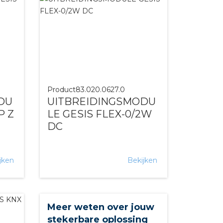
Product
83.020.0627.0
DU
UITBREIDINGSMODU
P Z
LE GESIS FLEX-0/2W
DC
jken
Bekijken
Meer weten over jouw
stekerbare oplossing