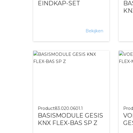
EINDKAP-SET
BA
KN
Bekijken
Product
83.020.0601.1
Prod
BASISMODULE GESIS
VO
KNX FLEX-BAS SP Z
GE