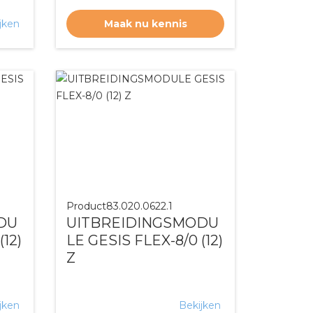
jken
Maak nu kennis
Product
83.020.0622.1
DU
UITBREIDINGSMODU
(12)
LE GESIS FLEX-8/0 (12)
Z
jken
Bekijken