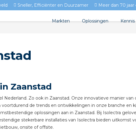
veld
Sneller, Efficiënter en Duurzamer
Meer dan 70 jaar 
Markten
Oplossingen
Kennis
Streda
Produc
Woningbouw
nstad
Circulair installeren
Docum
Utiliteit
EV laden
Isolec
Tuinbouw
Prefab installeren
Blogs
 in Zaanstad
Sensoren
FAQ's
 heel Nederland. Zo ook in Zaanstad. Onze innovatieve manier va
Stekerbaar installeren
n voortdurend de trends en ontwikkelingen in onze branche en ki
komstbestendige oplossingen aan in Zaanstad. Bij Isolectra gelov
Stekerbaar installeren in
ndige stekerbare installaties van Isolectra bieden uitkomst vo
tbouw, onsite of offsite.
Stekerbaar installeren in 