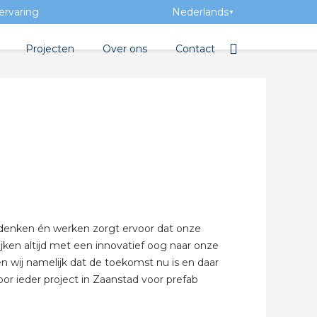
ervaring
Nederlands
▼
Projecten
Over ons
Contact
tbibliotheek
Team
Elektrotechnische groothan
entatie
Geschiedenis
tra Academy
Toegevoegde waarde
Vacatures
Evenementen
n denken én werken zorgt ervoor dat onze
Nieuws
jken altijd met een innovatief oog naar onze
en wij namelijk dat de toekomst nu is en daar
 beton
or ieder project in Zaanstad voor prefab
de