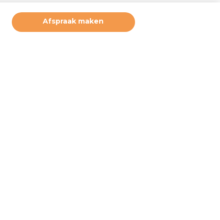
Afspraak maken
ruikerservaring te bieden. Derde partijen plaatsen marketing
deze cookies. Door hiernaast op akkoord te klikken, geeft u
 u wilt accepteren. Deze instellingen kunt u op elke moment
e bij ‘cookiebeleid’ (onderaan de pagina). Wilt u meer weten