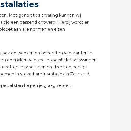
stallaties
doen. Met generaties ervaring kunnen wij
abel
ltijd een passend ontwerp. Hierbij wordt er
 voldoet aan alle normen en eisen.
ij ook de wensen en behoeften van klanten in
nken én maken van snelle specifieke oplossingen
mzetten in producten en direct de nodige
emen in stekerbare installaties in Zaanstad.
ecialisten helpen je graag verder.