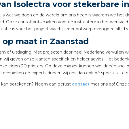
an Isolectra voor stekerbare in
tuinbouw
hniek is wat we doen en de wereld om ons heen is waarom we het 
Wieland stekerbare vlakk
d. Onze consultants maken voor de installateur in het werkveld a
Wieland
allatie is voor het project waarbij ieder ontwerp evengoed altijd
n op maat in Zaanstad
Wieland GST®
em of uitdaging. Met projecten door heel Nederland vervullen w
Wieland RST®
en wij geven onze klanten specifiek en helder advies. Het bede
ze eigen 3D printers. Op deze manier kunnen we ideeën snel o
technieken en experts durven wij ons dan ook dé specialist te no
ect kan betekenen? Neem dan gerust
contact
met ons op! Onze sp