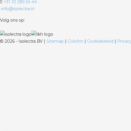
+31 10 285 54 44
info@isolectra.nl
Volg ons op:
©
2026 - Isolectra BV |
Sitemap
|
Colofon
|
Cookiebeleid
|
Privac