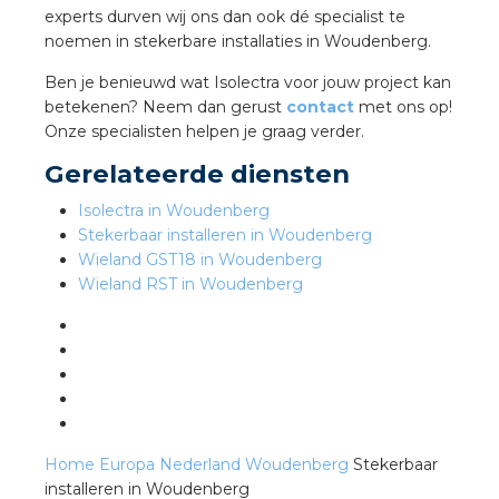
experts durven wij ons dan ook dé specialist te
noemen in stekerbare installaties in Woudenberg.
s
Ben je benieuwd wat Isolectra voor jouw project kan
betekenen? Neem dan gerust
contact
met ons op!
Onze specialisten helpen je graag verder.
Gerelateerde diensten
iedenis
Isolectra in Woudenberg
voegde waarde
Stekerbaar installeren in Woudenberg
Wieland GST18 in Woudenberg
Wieland RST in Woudenberg
ures
ementen
ws
Home
Europa
Nederland
Woudenberg
Stekerbaar
installeren in Woudenberg