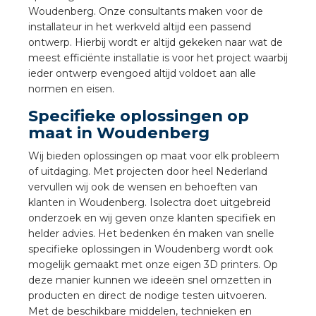
nd
Woudenberg. Onze consultants maken voor de
installateur in het werkveld altijd een passend
nd GST®
ontwerp. Hierbij wordt er altijd gekeken naar wat de
meest efficiënte installatie is voor het project waarbij
nd RST®
ieder ontwerp evengoed altijd voldoet aan alle
normen en eisen.
Specifieke oplossingen op
maat in Woudenberg
ctbibliotheek
Wij bieden oplossingen op maat voor elk probleem
of uitdaging. Met projecten door heel Nederland
entatie
vervullen wij ook de wensen en behoeften van
klanten in Woudenberg. Isolectra doet uitgebreid
ctra Academy
onderzoek en wij geven onze klanten specifiek en
helder advies. Het bedenken én maken van snelle
specifieke oplossingen in Woudenberg wordt ook
mogelijk gemaakt met onze eigen 3D printers. Op
deze manier kunnen we ideeën snel omzetten in
producten en direct de nodige testen uitvoeren.
Met de beschikbare middelen, technieken en
en