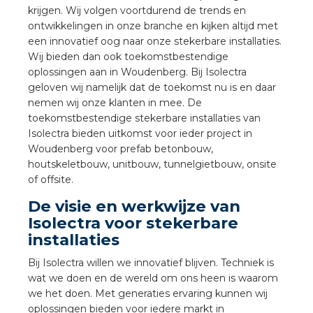
a
krijgen. Wij volgen voortdurend de trends en
ontwikkelingen in onze branche en kijken altijd met
een innovatief oog naar onze stekerbare installaties.
air installeren
Wij bieden dan ook toekomstbestendige
oplossingen aan in Woudenberg. Bij Isolectra
den
geloven wij namelijk dat de toekomst nu is en daar
nemen wij onze klanten in mee. De
 installeren
toekomstbestendige stekerbare installaties van
Isolectra bieden uitkomst voor ieder project in
ren
Woudenberg voor prefab betonbouw,
houtskeletbouw, unitbouw, tunnelgietbouw, onsite
baar installeren
of offsite.
De visie en werkwijze van
baar installeren in beton
Isolectra voor stekerbare
installaties
baar installeren in de tuinbouw
Bij Isolectra willen we innovatief blijven. Techniek is
nd stekerbare vlakkabel
wat we doen en de wereld om ons heen is waarom
we het doen. Met generaties ervaring kunnen wij
oplossingen bieden voor iedere markt in