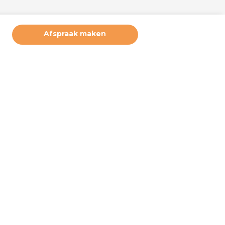
Afspraak maken
ruikerservaring te bieden. Derde partijen plaatsen marketing
deze cookies. Door hiernaast op akkoord te klikken, geeft u
 u wilt accepteren. Deze instellingen kunt u op elke moment
e bij ‘cookiebeleid’ (onderaan de pagina). Wilt u meer weten