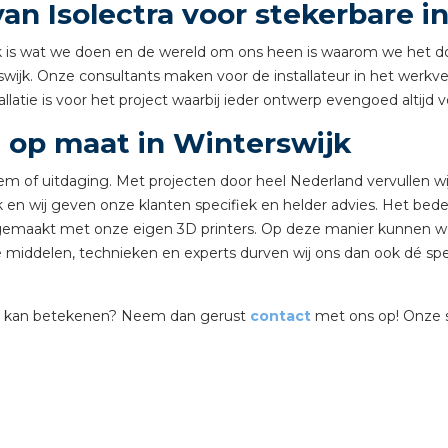
an Isolectra voor stekerbare in
tuinbouw
hniek is wat we doen en de wereld om ons heen is waarom we het 
Wieland stekerbare vlakk
wijk. Onze consultants maken voor de installateur in het werkvel
Wieland
allatie is voor het project waarbij ieder ontwerp evengoed altijd 
 op maat in Winterswijk
Wieland GST®
em of uitdaging. Met projecten door heel Nederland vervullen w
Wieland RST®
k en wij geven onze klanten specifiek en helder advies. Het be
 gemaakt met onze eigen 3D printers. Op deze manier kunnen w
middelen, technieken en experts durven wij ons dan ook dé speci
ect kan betekenen? Neem dan gerust
contact
met ons op! Onze sp