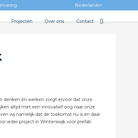
ervaring
Nederlands
▼
Projecten
Over ons
Contact
tbibliotheek
Team
Elektrotechnische groothan
k
entatie
Geschiedenis
tra Academy
Toegevoegde waarde
Vacatures
Evenementen
 van denken én werken zorgt ervoor dat onze
Nieuws
jken altijd met een innovatief oog naar onze
oven wij namelijk dat de toekomst nu is en daar
 beton
r ieder project in Winterswijk voor prefab
de