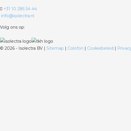
+31 10 285 54 44
info@isolectra.nl
Volg ons op:
©
2026 - Isolectra BV |
Sitemap
|
Colofon
|
Cookiebeleid
|
Privac