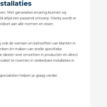
stallaties
doen. Met generaties ervaring kunnen wij
abel
d altijd een passend ontwerp. Hierbij wordt er
voldoet aan alle normen en eisen.
ij ook de wensen en behoeften van klanten in
denken én maken van snelle specifieke
e ideeën snel omzetten in producten en direct
alist te noemen in stekerbare installaties in
ecialisten helpen je graag verder.