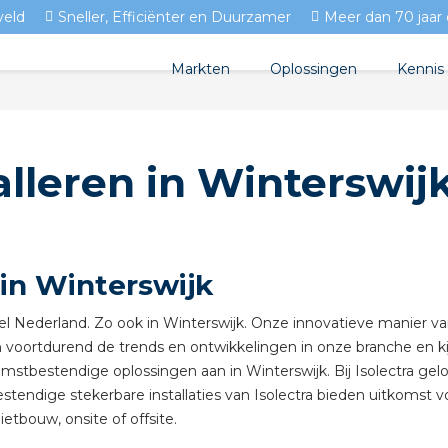
veld
Sneller, Efficiënter en Duurzamer
Meer dan 70 jaar 
Markten
Oplossingen
Kennis
Streda
Produc
Woningbouw
alleren in Winterswij
Circulair installeren
Docum
Utiliteit
EV laden
Isolec
Tuinbouw
Prefab installeren
Blogs
 in Winterswijk
Sensoren
FAQ's
heel Nederland. Zo ook in Winterswijk. Onze innovatieve manier
Stekerbaar installeren
n voortdurend de trends en ontwikkelingen in onze branche en ki
omstbestendige oplossingen aan in Winterswijk. Bij Isolectra gel
Stekerbaar installeren in
ndige stekerbare installaties van Isolectra bieden uitkomst voo
tbouw, onsite of offsite.
Stekerbaar installeren in 