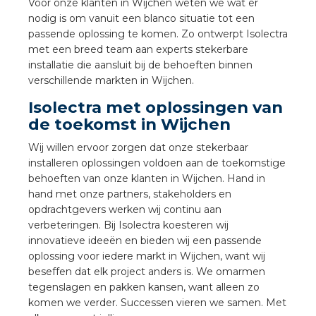
nd
Voor onze klanten in Wijchen weten we wat er
nodig is om vanuit een blanco situatie tot een
nd GST®
passende oplossing te komen. Zo ontwerpt Isolectra
met een breed team aan experts stekerbare
installatie die aansluit bij de behoeften binnen
nd RST®
verschillende markten in Wijchen.
Isolectra met oplossingen van
de toekomst in Wijchen
ctbibliotheek
Wij willen ervoor zorgen dat onze stekerbaar
installeren oplossingen voldoen aan de toekomstige
entatie
behoeften van onze klanten in Wijchen. Hand in
hand met onze partners, stakeholders en
ctra Academy
opdrachtgevers werken wij continu aan
verbeteringen. Bij Isolectra koesteren wij
innovatieve ideeën en bieden wij een passende
oplossing voor iedere markt in Wijchen, want wij
beseffen dat elk project anders is. We omarmen
tegenslagen en pakken kansen, want alleen zo
komen we verder. Successen vieren we samen. Met
en