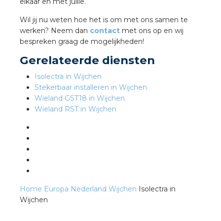
elkaar en met jullie.
Wil jij nu weten hoe het is om met ons samen te
s
werken? Neem dan
contact
met ons op en wij
bespreken graag de mogelijkheden!
Gerelateerde diensten
Isolectra in Wijchen
iedenis
Stekerbaar installeren in Wijchen
Wieland GST18 in Wijchen
voegde waarde
Wieland RST in Wijchen
ures
ementen
ws
Home
Europa
Nederland
Wijchen
Isolectra in
Wijchen