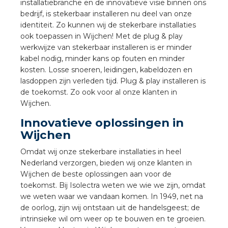
installatiebranche en de innovatieve visie binnen ons
a
bedrijf, is stekerbaar installeren nu deel van onze
identiteit. Zo kunnen wij de stekerbare installaties
air installeren
ook toepassen in Wijchen! Met de plug & play
werkwijze van stekerbaar installeren is er minder
den
kabel nodig, minder kans op fouten en minder
kosten. Losse snoeren, leidingen, kabeldozen en
 installeren
lasdoppen zijn verleden tijd. Plug & play installeren is
de toekomst. Zo ook voor al onze klanten in
Wijchen.
ren
Innovatieve oplossingen in
baar installeren
Wijchen
Omdat wij onze stekerbare installaties in heel
baar installeren in beton
Nederland verzorgen, bieden wij onze klanten in
Wijchen de beste oplossingen aan voor de
baar installeren in de tuinbouw
toekomst. Bij Isolectra weten we wie we zijn, omdat
we weten waar we vandaan komen. In 1949, net na
nd stekerbare vlakkabel
de oorlog, zijn wij ontstaan uit de handelsgeest; de
intrinsieke wil om weer op te bouwen en te groeien.