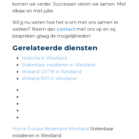
komen we verder. Successen vieren we samen. Met
elkaar en met jullie.
s
Wil jij nu weten hoe het is om met ons samen te
werken? Neem dan
contact
met ons op en wij
bespreken graag de mogelijkheden!
Gerelateerde diensten
iedenis
Isolectra in Westland
voegde waarde
Stekerbaar installeren in Westland
Wieland GST18 in Westland
Wieland RST in Westland
ures
ementen
ws
Home
Europa
Nederland
Westland
Stekerbaar
installeren in Westland