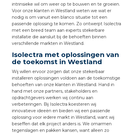
nd
intrinsieke wil om weer op te bouwen en te groeien.
Voor onze klanten in Westland weten we wat er
nd GST®
nodig is om vanuit een blanco situatie tot een
passende oplossing te komen. Zo ontwerpt Isolectra
nd RST®
met een breed team aan experts stekerbare
installatie die aansluit bij de behoeften binnen
verschillende markten in Westland.
Isolectra met oplossingen van
ctbibliotheek
de toekomst in Westland
Wij willen ervoor zorgen dat onze stekerbaar
entatie
installeren oplossingen voldoen aan de toekomstige
behoeften van onze klanten in Westland. Hand in
ctra Academy
hand met onze partners, stakeholders en
opdrachtgevers werken wij continu aan
verbeteringen. Bij Isolectra koesteren wij
innovatieve ideeën en bieden wij een passende
oplossing voor iedere markt in Westland, want wij
beseffen dat elk project anders is. We omarmen
tegenslagen en pakken kansen, want alleen zo
en