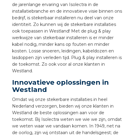
a
de jarenlange ervaring van Isolectra in de
installatiebranche en de innovatieve visie binnen ons
bedrijf, is stekerbaar installeren nu deel van onze
air installeren
identiteit. Zo kunnen wij de stekerbare installaties
ook toepassen in Westland! Met de plug & play
den
werkwijze van stekerbaar installeren is er minder
kabel nodig, minder kans op fouten en minder
 installeren
kosten. Losse snoeren, leidingen, kabeldozen en
lasdoppen zijn verleden tijd. Plug & play installeren is
ren
de toekomst. Zo ook voor al onze klanten in
Westland.
baar installeren
Innovatieve oplossingen in
Westland
baar installeren in beton
Omdat wij onze stekerbare installaties in heel
baar installeren in de tuinbouw
Nederland verzorgen, bieden wij onze klanten in
Westland de beste oplossingen aan voor de
toekomst. Bij Isolectra weten we wie we zijn, omdat
nd stekerbare vlakkabel
we weten waar we vandaan komen. In 1949, net na
de oorlog, zijn wij ontstaan uit de handelsgeest; de