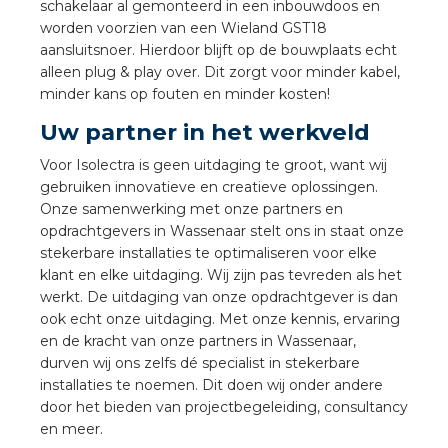
nd
schakelaar al gemonteerd in een inbouwdoos en
worden voorzien van een Wieland GST18
nd GST®
aansluitsnoer. Hierdoor blijft op de bouwplaats echt
alleen plug & play over. Dit zorgt voor minder kabel,
nd RST®
minder kans op fouten en minder kosten!
Uw partner in het werkveld
Voor Isolectra is geen uitdaging te groot, want wij
gebruiken innovatieve en creatieve oplossingen.
ctbibliotheek
Onze samenwerking met onze partners en
opdrachtgevers in Wassenaar stelt ons in staat onze
entatie
stekerbare installaties te optimaliseren voor elke
klant en elke uitdaging. Wij zijn pas tevreden als het
ctra Academy
werkt. De uitdaging van onze opdrachtgever is dan
ook echt onze uitdaging. Met onze kennis, ervaring
en de kracht van onze partners in Wassenaar,
durven wij ons zelfs dé specialist in stekerbare
installaties te noemen. Dit doen wij onder andere
door het bieden van projectbegeleiding, consultancy
en meer.
en