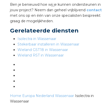
Ben je benieuwd hoe wij je kunnen ondersteunen in
jouw project? Neem dan geheel vrijblijvend
contact
s
met ons op en één van onze specialisten bespreekt
graag de mogelijkheden.
Gerelateerde diensten
Isolectra in Wassenaar
iedenis
Stekerbaar installeren in Wassenaar
Wieland GST18 in Wassenaar
voegde waarde
Wieland RST in Wassenaar
ures
ementen
ws
Home
Europa
Nederland
Wassenaar
Isolectra in
Wassenaar