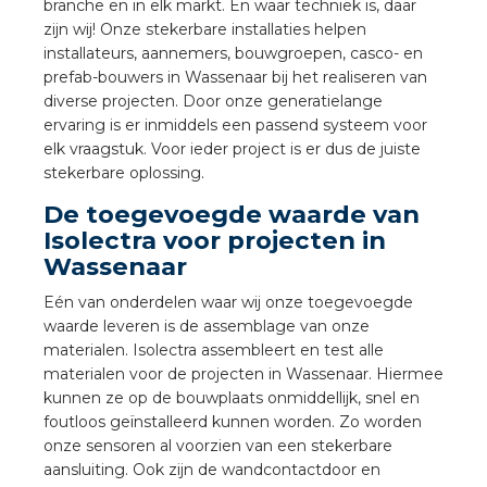
branche en in elk markt. En waar techniek is, daar
a
zijn wij! Onze stekerbare installaties helpen
installateurs, aannemers, bouwgroepen, casco- en
air installeren
prefab-bouwers in Wassenaar bij het realiseren van
diverse projecten. Door onze generatielange
den
ervaring is er inmiddels een passend systeem voor
elk vraagstuk. Voor ieder project is er dus de juiste
 installeren
stekerbare oplossing.
De toegevoegde waarde van
ren
Isolectra voor projecten in
Wassenaar
baar installeren
Eén van onderdelen waar wij onze toegevoegde
waarde leveren is de assemblage van onze
baar installeren in beton
materialen. Isolectra assembleert en test alle
materialen voor de projecten in Wassenaar. Hiermee
baar installeren in de tuinbouw
kunnen ze op de bouwplaats onmiddellijk, snel en
foutloos geïnstalleerd kunnen worden. Zo worden
nd stekerbare vlakkabel
onze sensoren al voorzien van een stekerbare
aansluiting. Ook zijn de wandcontactdoor en