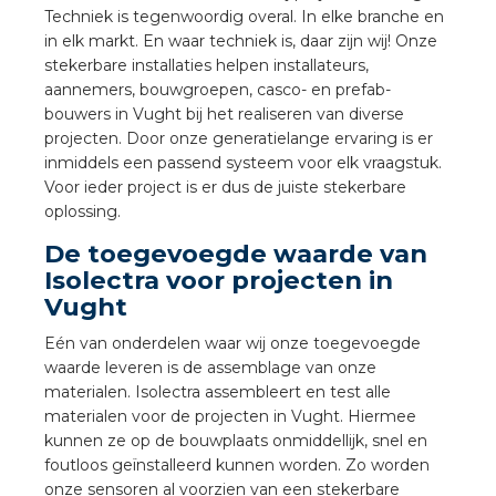
a
Techniek is tegenwoordig overal. In elke branche en
in elk markt. En waar techniek is, daar zijn wij! Onze
stekerbare installaties helpen installateurs,
air installeren
aannemers, bouwgroepen, casco- en prefab-
bouwers in Vught bij het realiseren van diverse
den
projecten. Door onze generatielange ervaring is er
inmiddels een passend systeem voor elk vraagstuk.
 installeren
Voor ieder project is er dus de juiste stekerbare
oplossing.
ren
De toegevoegde waarde van
Isolectra voor projecten in
baar installeren
Vught
baar installeren in beton
Eén van onderdelen waar wij onze toegevoegde
waarde leveren is de assemblage van onze
baar installeren in de tuinbouw
materialen. Isolectra assembleert en test alle
materialen voor de projecten in Vught. Hiermee
nd stekerbare vlakkabel
kunnen ze op de bouwplaats onmiddellijk, snel en
foutloos geïnstalleerd kunnen worden. Zo worden
onze sensoren al voorzien van een stekerbare