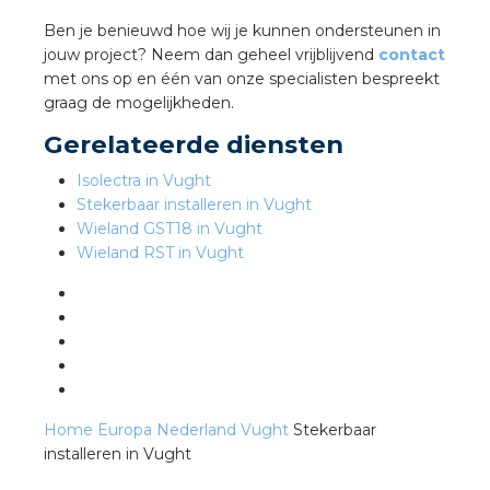
Ben je benieuwd hoe wij je kunnen ondersteunen in
jouw project? Neem dan geheel vrijblijvend
contact
s
met ons op en één van onze specialisten bespreekt
graag de mogelijkheden.
Gerelateerde diensten
iedenis
Isolectra in Vught
Stekerbaar installeren in Vught
voegde waarde
Wieland GST18 in Vught
Wieland RST in Vught
ures
ementen
ws
Home
Europa
Nederland
Vught
Stekerbaar
installeren in Vught