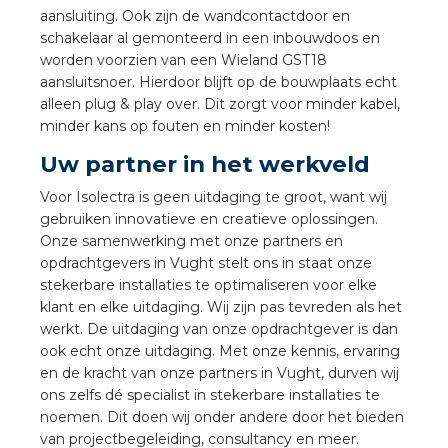
nd
aansluiting. Ook zijn de wandcontactdoor en
schakelaar al gemonteerd in een inbouwdoos en
nd GST®
worden voorzien van een Wieland GST18
aansluitsnoer. Hierdoor blijft op de bouwplaats echt
nd RST®
alleen plug & play over. Dit zorgt voor minder kabel,
minder kans op fouten en minder kosten!
Uw partner in het werkveld
Voor Isolectra is geen uitdaging te groot, want wij
ctbibliotheek
gebruiken innovatieve en creatieve oplossingen.
Onze samenwerking met onze partners en
entatie
opdrachtgevers in Vught stelt ons in staat onze
stekerbare installaties te optimaliseren voor elke
ctra Academy
klant en elke uitdaging. Wij zijn pas tevreden als het
werkt. De uitdaging van onze opdrachtgever is dan
ook echt onze uitdaging. Met onze kennis, ervaring
en de kracht van onze partners in Vught, durven wij
ons zelfs dé specialist in stekerbare installaties te
noemen. Dit doen wij onder andere door het bieden
van projectbegeleiding, consultancy en meer.
en