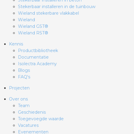
Stekerbaar installeren in beton
Stekerbaar installeren in de tuinbouw
Wieland stekerbare vlakkabel
Wieland
Wieland GST®
Wieland RST®
Kennis
Productbibliotheek
Documentatie
Isolectra Academy
Blogs
FAQ's
Projecten
Over ons
Team
Geschiedenis
Toegevoegde waarde
Vacatures
Evenementen