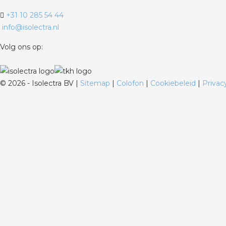
+31 10 285 54 44
info@isolectra.nl
Volg ons op:
©
2026 - Isolectra BV |
Sitemap
|
Colofon
|
Cookiebeleid
|
Privac