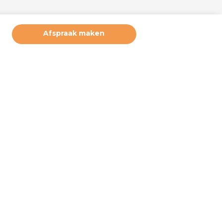
Afspraak maken
ruikerservaring te bieden. Derde partijen plaatsen marketing
deze cookies. Door hiernaast op akkoord te klikken, geeft u
 u wilt accepteren. Deze instellingen kunt u op elke moment
e bij ‘cookiebeleid’ (onderaan de pagina). Wilt u meer weten