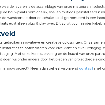
tuinbouw
aarde leveren is de assemblage van onze materialen. Isolectra
 de bouwplaats onmiddellijk, snel en foutloos geïnstalleerd k
Wieland stekerbare vlakk
zijn de wandcontactdoor en schakelaar al gemonteerd in een in
Wieland
laats echt alleen plug & play over. Dit zorgt voor minder kabel,
kveld
Wieland GST®
t wij gebruiken innovatieve en creatieve oplossingen. Onze sam
Wieland RST®
 installaties te optimaliseren voor elke klant en elke uitdaging. 
daging. Met onze kennis, ervaring en de kracht van onze partner
 Dit doen wij onder andere door het bieden van projectbegeleidin
n in jouw project? Neem dan geheel vrijblijvend
contact
met on