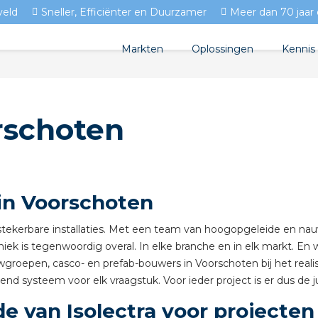
veld
Sneller, Efficiënter en Duurzamer
Meer dan 70 jaar 
Markten
Oplossingen
Kennis
Streda
Produc
Woningbouw
orschoten
Circulair installeren
Docum
Utiliteit
EV laden
Isolec
Tuinbouw
Prefab installeren
Blogs
 in Voorschoten
Sensoren
FAQ's
an stekerbare installaties. Met een team van hoogopgeleide en n
Stekerbaar installeren
hniek is tegenwoordig overal. In elke branche en in elk markt. En 
ouwgroepen, casco- en prefab-bouwers in Voorschoten bij het real
Stekerbaar installeren in
end systeem voor elk vraagstuk. Voor ieder project is er dus de j
 van Isolectra voor projecten
Stekerbaar installeren in 