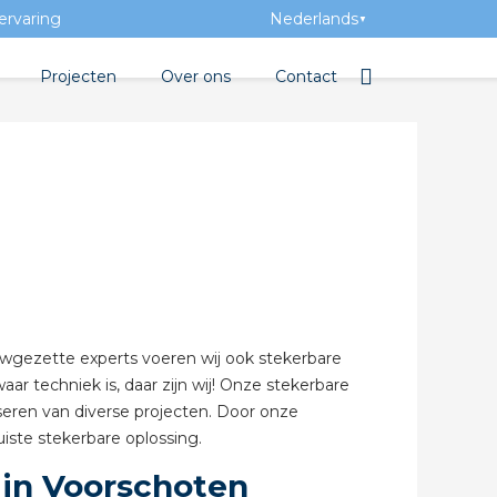
ervaring
Nederlands
▼
Projecten
Over ons
Contact
tbibliotheek
Team
Elektrotechnische groothan
entatie
Geschiedenis
tra Academy
Toegevoegde waarde
Vacatures
Evenementen
auwgezette experts voeren wij ook stekerbare
Nieuws
waar techniek is, daar zijn wij! Onze stekerbare
iseren van diverse projecten. Door onze
 beton
uiste stekerbare oplossing.
 in Voorschoten
de