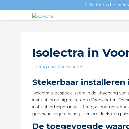
Partner in het werk
Isolectra in Vo
Terug naar Voorschoten
Stekerbaar installeren
Isolectra is gespecialiseerd in de uitvoering v
installaties uit bij projecten in Voorschoten. Tec
installaties helpen installateurs, aannemers, b
generatielange ervaring is er inmiddels een pass
De toegevoegde waarde