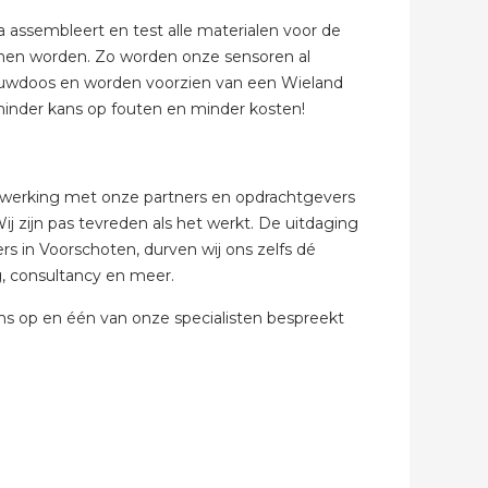
 assembleert en test alle materialen voor de
unnen worden. Zo worden onze sensoren al
abel
bouwdoos en worden voorzien van een Wieland
 minder kans op fouten en minder kosten!
enwerking met onze partners en opdrachtgevers
Wij zijn pas tevreden als het werkt. De uitdaging
s in Voorschoten, durven wij ons zelfs dé
g, consultancy en meer.
s op en één van onze specialisten bespreekt