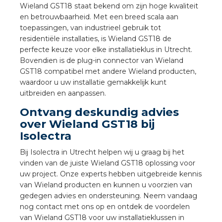
nd
Wieland GST18 staat bekend om zijn hoge kwaliteit
en betrouwbaarheid. Met een breed scala aan
nd GST®
toepassingen, van industrieel gebruik tot
residentiële installaties, is Wieland GST18 de
nd RST®
perfecte keuze voor elke installatieklus in Utrecht.
Bovendien is de plug-in connector van Wieland
GST18 compatibel met andere Wieland producten,
waardoor u uw installatie gemakkelijk kunt
uitbreiden en aanpassen.
ctbibliotheek
Ontvang deskundig advies
over Wieland GST18 bij
entatie
Isolectra
ctra Academy
Bij Isolectra in Utrecht helpen wij u graag bij het
vinden van de juiste Wieland GST18 oplossing voor
uw project. Onze experts hebben uitgebreide kennis
van Wieland producten en kunnen u voorzien van
gedegen advies en ondersteuning. Neem vandaag
nog contact met ons op en ontdek de voordelen
van Wieland GST18 voor uw installatieklussen in
en