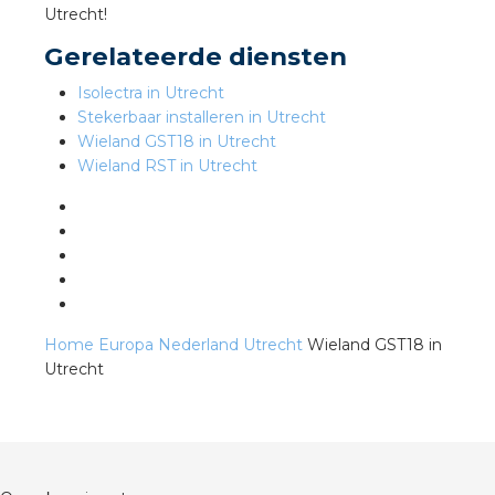
Utrecht!
Gerelateerde diensten
s
Isolectra in Utrecht
Stekerbaar installeren in Utrecht
Wieland GST18 in Utrecht
Wieland RST in Utrecht
iedenis
voegde waarde
ures
ementen
Home
Europa
Nederland
Utrecht
Wieland GST18 in
Utrecht
ws