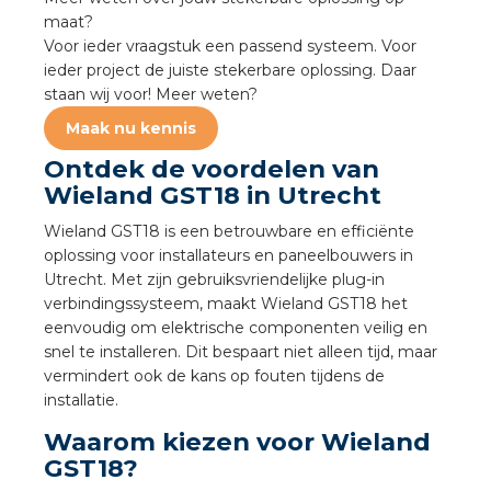
a
maat?
Voor ieder vraagstuk een passend systeem. Voor
air installeren
ieder project de juiste stekerbare oplossing. Daar
staan wij voor! Meer weten?
den
Maak nu kennis
Ontdek de voordelen van
 installeren
Wieland GST18 in Utrecht
ren
Wieland GST18 is een betrouwbare en efficiënte
oplossing voor installateurs en paneelbouwers in
baar installeren
Utrecht. Met zijn gebruiksvriendelijke plug-in
verbindingssysteem, maakt Wieland GST18 het
eenvoudig om elektrische componenten veilig en
baar installeren in beton
snel te installeren. Dit bespaart niet alleen tijd, maar
vermindert ook de kans op fouten tijdens de
baar installeren in de tuinbouw
installatie.
nd stekerbare vlakkabel
Waarom kiezen voor Wieland
GST18?