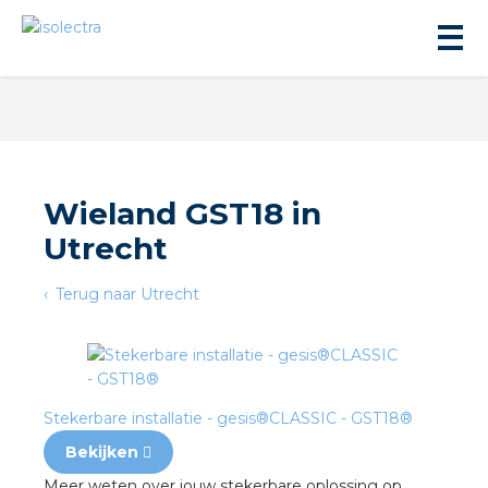
Wieland GST18 in
Utrecht
ningbouw
Terug naar Utrecht
liteit
inbouw
Stekerbare installatie - gesis®CLASSIC - GST18®
ngen
Bekijken
Meer weten over jouw stekerbare oplossing op