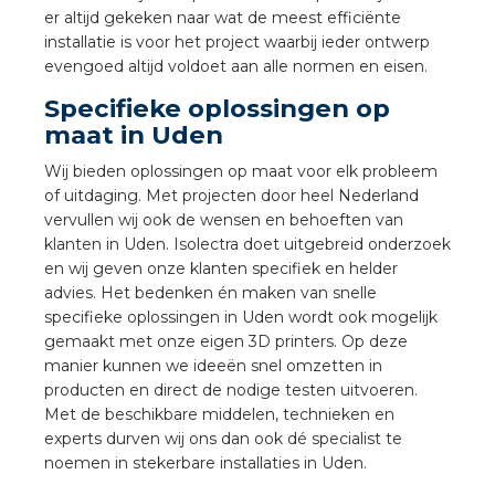
nd
er altijd gekeken naar wat de meest efficiënte
installatie is voor het project waarbij ieder ontwerp
nd GST®
evengoed altijd voldoet aan alle normen en eisen.
nd RST®
Specifieke oplossingen op
maat in Uden
Wij bieden oplossingen op maat voor elk probleem
of uitdaging. Met projecten door heel Nederland
vervullen wij ook de wensen en behoeften van
ctbibliotheek
klanten in Uden. Isolectra doet uitgebreid onderzoek
en wij geven onze klanten specifiek en helder
entatie
advies. Het bedenken én maken van snelle
specifieke oplossingen in Uden wordt ook mogelijk
ctra Academy
gemaakt met onze eigen 3D printers. Op deze
manier kunnen we ideeën snel omzetten in
producten en direct de nodige testen uitvoeren.
Met de beschikbare middelen, technieken en
experts durven wij ons dan ook dé specialist te
noemen in stekerbare installaties in Uden.
en