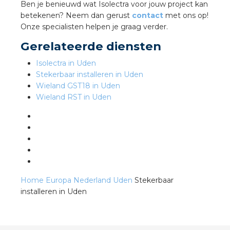
Ben je benieuwd wat Isolectra voor jouw project kan
betekenen? Neem dan gerust
contact
met ons op!
Onze specialisten helpen je graag verder.
s
Gerelateerde diensten
Isolectra in Uden
Stekerbaar installeren in Uden
iedenis
Wieland GST18 in Uden
Wieland RST in Uden
voegde waarde
ures
ementen
Home
Europa
Nederland
Uden
Stekerbaar
ws
installeren in Uden