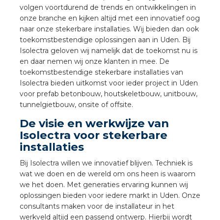
a
volgen voortdurend de trends en ontwikkelingen in
onze branche en kijken altijd met een innovatief oog
naar onze stekerbare installaties. Wij bieden dan ook
air installeren
toekomstbestendige oplossingen aan in Uden. Bij
Isolectra geloven wij namelijk dat de toekomst nu is
den
en daar nemen wij onze klanten in mee. De
toekomstbestendige stekerbare installaties van
 installeren
Isolectra bieden uitkomst voor ieder project in Uden
voor prefab betonbouw, houtskeletbouw, unitbouw,
ren
tunnelgietbouw, onsite of offsite.
De visie en werkwijze van
baar installeren
Isolectra voor stekerbare
installaties
baar installeren in beton
Bij Isolectra willen we innovatief blijven. Techniek is
baar installeren in de tuinbouw
wat we doen en de wereld om ons heen is waarom
we het doen. Met generaties ervaring kunnen wij
nd stekerbare vlakkabel
oplossingen bieden voor iedere markt in Uden. Onze
consultants maken voor de installateur in het
werkveld altijd een passend ontwerp. Hierbij wordt