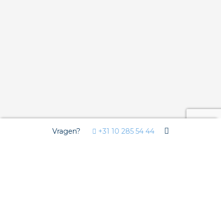
Vragen?
+31 10 285 54 44
Wij gebruiken Cookies
Deze website gebruikt functionele cookies voor de goede
werking van de website en analytische cookies om u een
optimale gebruikerservaring te bieden. Derde partijen plaatsen
marketing en overige cookies om u gepersonaliseerde
advertenties te tonen. Uw internetgedrag kan door deze