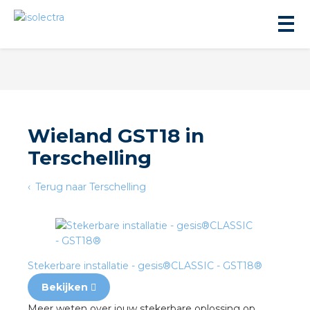
Wieland GST18 in
Terschelling
ningbouw
Terug naar Terschelling
liteit
inbouw
Stekerbare installatie - gesis®CLASSIC - GST18®
ngen
Bekijken
Meer weten over jouw stekerbare oplossing op