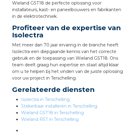
nd
Wieland GST18 de perfecte oplossing voor
installateurs, kast- en paneelbouwers en fabrikanten
nd GST®
in de elektrotechniek.
Profiteer van de expertise van
nd RST®
Isolectra
Met meer dan 70 jaar ervaring in de branche heeft
Isolectra een diepgaande kennis van het correcte
gebruik en de toepassing van Wieland GST18. Ons
ctbibliotheek
team deelt graag hun expertise en staat altijd klaar
om u te helpen bij het vinden van de juiste oplossing
entatie
voor uw project in Terschelling.
Gerelateerde diensten
ctra Academy
Isolectra in Terschelling
Stekerbaar installeren in Terschelling
Wieland GST18 in Terschelling
Wieland RST in Terschelling
en