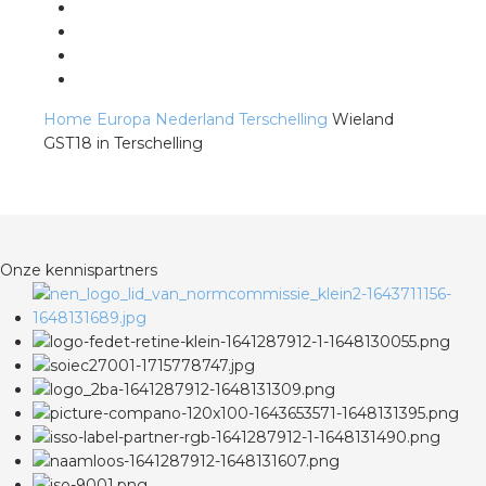
s
Home
Europa
Nederland
Terschelling
Wieland
GST18 in Terschelling
iedenis
voegde waarde
Onze kennispartners
ures
ementen
ws