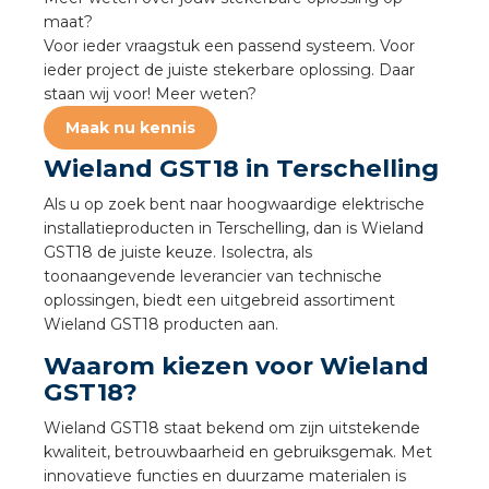
a
maat?
Voor ieder vraagstuk een passend systeem. Voor
air installeren
ieder project de juiste stekerbare oplossing. Daar
staan wij voor! Meer weten?
den
Maak nu kennis
Wieland GST18 in Terschelling
 installeren
Als u op zoek bent naar hoogwaardige elektrische
ren
installatieproducten in Terschelling, dan is Wieland
GST18 de juiste keuze. Isolectra, als
baar installeren
toonaangevende leverancier van technische
oplossingen, biedt een uitgebreid assortiment
Wieland GST18 producten aan.
baar installeren in beton
Waarom kiezen voor Wieland
baar installeren in de tuinbouw
GST18?
Wieland GST18 staat bekend om zijn uitstekende
nd stekerbare vlakkabel
kwaliteit, betrouwbaarheid en gebruiksgemak. Met
innovatieve functies en duurzame materialen is